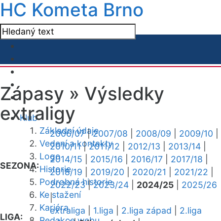
HC Kometa Brno
Zápasy »
Výsledky
extraligy
Klub
Základní údaje
2006/07
|
2007/08
|
2008/09
|
2009/10
|
Vedení a kontakty
2010/11
|
2011/12
|
2012/13
|
2013/14
|
Logo
2014/15
|
2015/16
|
2016/17
|
2017/18
|
SEZONA:
Historie
2018/19
|
2019/20
|
2020/21
|
2021/22
|
Podrobná historie
2022/23
|
2023/24
|
2024/25
|
2025/26
Ke stažení
|
Kariéra
extraliga
|
1.liga
|
2.liga západ
|
2.liga
LIGA:
Redakce webu