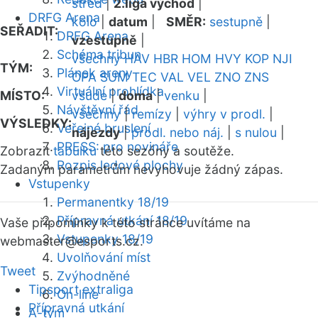
střed
|
2.liga východ
|
DRFG Arena
kolo
|
datum
|
SMĚR:
sestupně
|
SEŘADIT:
DRFG Arena
vzestupně
|
Schéma tribun
všechny
HAV
HBR
HOM
HVY
KOP
NJI
TÝM:
Plánek areny
OPA
SUM
TEC
VAL
VEL
ZNO
ZNS
Virtuální prohlídka
MÍSTO:
všude
|
doma
|
venku
|
Návštěvní řád
všechny
|
remízy
|
výhry v prodl.
|
VÝSLEDKY:
Veřejné bruslení
nájezdy
|
prodl. nebo náj.
|
s nulou
|
PRESS: pro novináře
Zobrazit
tabulku
této sezóny a soutěže.
Rozpis ledové plochy
Zadaným parametrům nevyhovuje žádný zápas.
Vstupenky
Permanentky 18/19
Přípravná utkání 18/19
Vaše připomínky k této stránce uvítáme na
Vstupenky 18/19
webmaster
@esports.cz.
Uvolňování míst
Tweet
Zvýhodněné
Tipsport extraliga
On-line
Přípravná utkání
A-tým