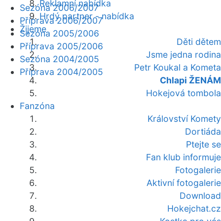
Reklamní nabídka
Sezóna 2006/2007
Hrdý partner - nabídka
Příprava 2006/2007
Žijeme
Sezóna 2005/2006
Děti dětem
Příprava 2005/2006
Jsme jedna rodina
Sezóna 2004/2005
Petr Koukal a Kometa
Příprava 2004/2005
Chlapi ŽENÁM
Hokejová tombola
Fanzóna
Království Komety
Dortiáda
Ptejte se
Fan klub informuje
Fotogalerie
Aktivní fotogalerie
Download
Hokejchat.cz