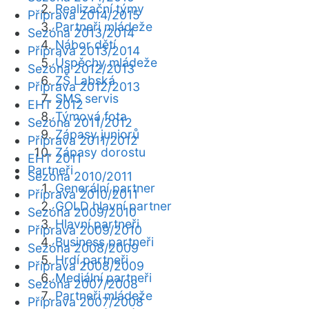
Realizační týmy
Příprava 2014/2015
Partneři mládeže
Sezóna 2013/2014
Nábor dětí
Příprava 2013/2014
Úspěchy mládeže
Sezóna 2012/2013
ZŠ Labská
Příprava 2012/2013
SMS servis
EHT 2012
Týmová fota
Sezóna 2011/2012
Zápasy juniorů
Příprava 2011/2012
Zápasy dorostu
EHT 2011
Partneři
Sezóna 2010/2011
Generální partner
Příprava 2010/2011
GOLD hlavní partner
Sezóna 2009/2010
Hlavní partneři
Příprava 2009/2010
Business partneři
Sezóna 2008/2009
Hrdí partneři
Příprava 2008/2009
Mediální partneři
Sezóna 2007/2008
Partneři mládeže
Příprava 2007/2008