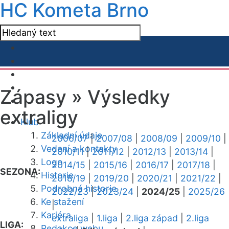
HC Kometa Brno
Zápasy »
Výsledky
extraligy
Klub
Základní údaje
2006/07
|
2007/08
|
2008/09
|
2009/10
|
Vedení a kontakty
2010/11
|
2011/12
|
2012/13
|
2013/14
|
Logo
2014/15
|
2015/16
|
2016/17
|
2017/18
|
SEZONA:
Historie
2018/19
|
2019/20
|
2020/21
|
2021/22
|
Podrobná historie
2022/23
|
2023/24
|
2024/25
|
2025/26
Ke stažení
|
Kariéra
extraliga
|
1.liga
|
2.liga západ
|
2.liga
LIGA:
Redakce webu