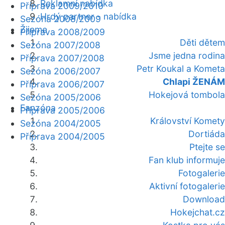
Reklamní nabídka
Příprava 2009/2010
Hrdý partner - nabídka
Sezóna 2008/2009
Žijeme
Příprava 2008/2009
Děti dětem
Sezóna 2007/2008
Jsme jedna rodina
Příprava 2007/2008
Petr Koukal a Kometa
Sezóna 2006/2007
Chlapi ŽENÁM
Příprava 2006/2007
Hokejová tombola
Sezóna 2005/2006
Fanzóna
Příprava 2005/2006
Království Komety
Sezóna 2004/2005
Dortiáda
Příprava 2004/2005
Ptejte se
Fan klub informuje
Fotogalerie
Aktivní fotogalerie
Download
Hokejchat.cz