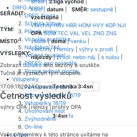
střed
|
2.liga východ
|
DRFG Arena
kolo
|
datum
|
SMĚR:
sestupně
|
SEŘADIT:
DRFG Arena
vzestupně
|
Schéma tribun
všechny
HAV
HBR
HOM
HVY
KOP
NJI
TÝM:
Plánek areny
OPA
SUM
TEC
VAL
VEL
ZNO
ZNS
Virtuální prohlídka
MÍSTO:
všude
|
doma
|
venku
|
Návštěvní řád
všechny
|
remízy
|
výhry v prodl.
|
VÝSLEDKY:
Veřejné bruslení
nájezdy
|
prodl. nebo náj.
|
s nulou
|
PRESS: pro novináře
Zobrazit
tabulku
této sezóny a soutěže.
Rozpis ledové plochy
Tučně je vyznačen tým soupeře.
Vstupenky
17
09.11.2024
Opava
Technika
3:4sn
Permanentky 18/19
Četnost výsledků
Přípravná utkání 18/19
Vstupenky 18/19
výhry OPA |
remízy |
prohry OPA
Uvolňování míst
3:4sn
1x
Zvýhodněné
On-line
Vaše připomínky k této stránce uvítáme na
A-tým