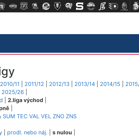
igy
2010/11
|
2011/12
|
2012/13
|
2013/14
|
2014/15
|
2015
|
2025/26
|
ed
|
2.liga východ
|
pně
|
A
SUM
TEC
VAL
VEL
ZNO
ZNS
y
|
prodl. nebo náj.
|
s nulou
|