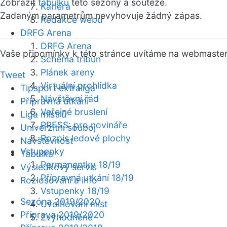
Zobrazit
tabulku
této sezóny a soutěže.
Kariéra
Zadaným parametrům nevyhovuje žádný zápas.
Redakce webu
DRFG Arena
DRFG Arena
Vaše připomínky k této stránce uvítáme na webmaste
Schéma tribun
Plánek areny
Tweet
Virtuální prohlídka
Tipsport extraliga
Návštěvní řád
Přípravná utkání
Veřejné bruslení
Liga mistrů
PRESS: pro novináře
Univerzitní souboj
Rozpis ledové plochy
Návštěvnost
Vstupenky
Tabulka
Permanentky 18/19
Výsledkový servis
Přípravná utkání 18/19
Rozlosování a info
Vstupenky 18/19
Sezóna 2019/2020
Uvolňování míst
Příprava 2019/2020
Zvýhodněné