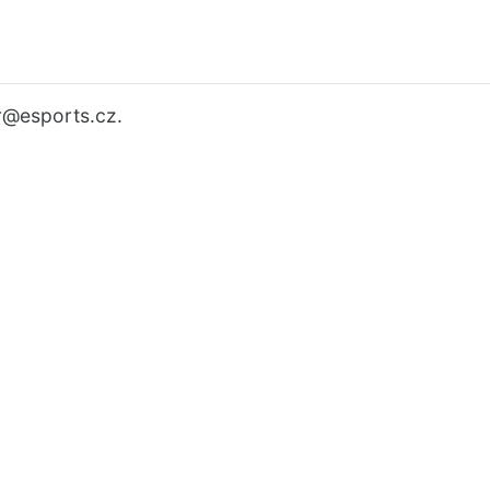
r
@esports.cz.