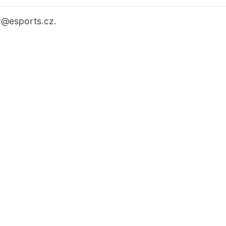
r
@esports.cz.