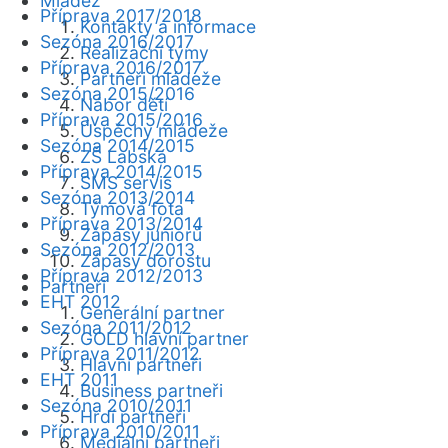
Mládež
Příprava 2017/2018
Kontakty a informace
Sezóna 2016/2017
Realizační týmy
Příprava 2016/2017
Partneři mládeže
Sezóna 2015/2016
Nábor dětí
Příprava 2015/2016
Úspěchy mládeže
Sezóna 2014/2015
ZŠ Labská
Příprava 2014/2015
SMS servis
Sezóna 2013/2014
Týmová fota
Příprava 2013/2014
Zápasy juniorů
Sezóna 2012/2013
Zápasy dorostu
Příprava 2012/2013
Partneři
EHT 2012
Generální partner
Sezóna 2011/2012
GOLD hlavní partner
Příprava 2011/2012
Hlavní partneři
EHT 2011
Business partneři
Sezóna 2010/2011
Hrdí partneři
Příprava 2010/2011
Mediální partneři