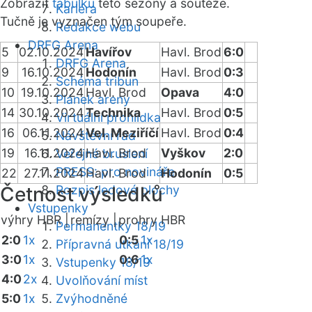
Zobrazit
tabulku
této sezóny a soutěže.
Kariéra
Tučně je vyznačen tým soupeře.
Redakce webu
DRFG Arena
5
02.10.2024
Havířov
Havl. Brod
6:0
DRFG Arena
9
16.10.2024
Hodonín
Havl. Brod
0:3
Schéma tribun
10
19.10.2024
Havl. Brod
Opava
4:0
Plánek areny
14
30.10.2024
Technika
Havl. Brod
0:5
Virtuální prohlídka
16
06.11.2024
Vel. Meziříčí
Havl. Brod
0:4
Návštěvní řád
19
16.11.2024
Havl. Brod
Vyškov
2:0
Veřejné bruslení
PRESS: pro novináře
22
27.11.2024
Havl. Brod
Hodonín
0:5
Četnost výsledků
Rozpis ledové plochy
Vstupenky
výhry HBR |
remízy |
prohry HBR
Permanentky 18/19
2:0
1x
0:5
1x
Přípravná utkání 18/19
3:0
1x
0:6
1x
Vstupenky 18/19
4:0
2x
Uvolňování míst
5:0
1x
Zvýhodněné