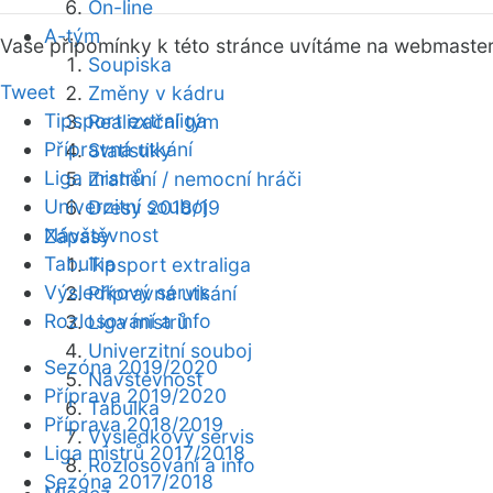
On-line
A-tým
Vaše připomínky k této stránce uvítáme na webmaste
Soupiska
Tweet
Změny v kádru
Tipsport extraliga
Realizační tým
Přípravná utkání
Statistiky
Liga mistrů
Zranění / nemocní hráči
Univerzitní souboj
Dresy 2018/19
Návštěvnost
Zápasy
Tabulka
Tipsport extraliga
Výsledkový servis
Přípravná utkání
Rozlosování a info
Liga mistrů
Univerzitní souboj
Sezóna 2019/2020
Návštěvnost
Příprava 2019/2020
Tabulka
Příprava 2018/2019
Výsledkový servis
Liga mistrů 2017/2018
Rozlosování a info
Sezóna 2017/2018