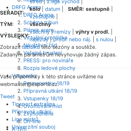
střed
|
2.liga východ
|
DRFG Arena
kolo
|
datum
|
SMĚR:
sestupně
|
SEŘADIT:
DRFG Arena
vzestupně
|
Schéma tribun
TÝM:
všechny
Plánek areny
všechny
|
remízy
|
výhry v prodl.
|
VÝSLEDKY:
Virtuální prohlídka
nájezdy
|
prodl. nebo náj.
|
s nulou
|
Návštěvní řád
Zobrazit
tabulku
této sezóny a soutěže.
Veřejné bruslení
Zadaným parametrům nevyhovuje žádný zápas.
PRESS: pro novináře
Rozpis ledové plochy
Vstupenky
Vaše připomínky k této stránce uvítáme na
Permanentky 18/19
webmaster
@esports.cz.
Přípravná utkání 18/19
Tweet
Vstupenky 18/19
Tipsport extraliga
Uvolňování míst
Přípravná utkání
Zvýhodněné
Liga mistrů
On-line
Univerzitní souboj
A-tým