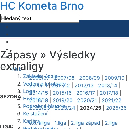
HC Kometa Brno
Zápasy »
Výsledky
extraligy
Klub
Základní údaje
2006/07
|
2007/08
|
2008/09
|
2009/10
|
Vedení a kontakty
2010/11
|
2011/12
|
2012/13
|
2013/14
|
Logo
2014/15
|
2015/16
|
2016/17
|
2017/18
|
SEZONA:
Historie
2018/19
|
2019/20
|
2020/21
|
2021/22
|
Podrobná historie
2022/23
|
2023/24
|
2024/25
|
2025/26
Ke stažení
|
Kariéra
extraliga
|
1.liga
|
2.liga západ
|
2.liga
LIGA:
Redakce webu