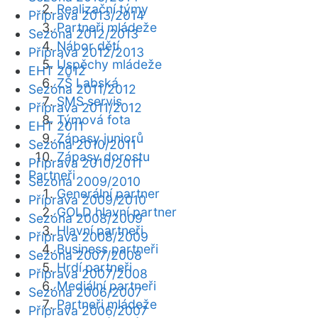
Realizační týmy
Příprava 2013/2014
Partneři mládeže
Sezóna 2012/2013
Nábor dětí
Příprava 2012/2013
Úspěchy mládeže
EHT 2012
ZŠ Labská
Sezóna 2011/2012
SMS servis
Příprava 2011/2012
Týmová fota
EHT 2011
Zápasy juniorů
Sezóna 2010/2011
Zápasy dorostu
Příprava 2010/2011
Partneři
Sezóna 2009/2010
Generální partner
Příprava 2009/2010
GOLD hlavní partner
Sezóna 2008/2009
Hlavní partneři
Příprava 2008/2009
Business partneři
Sezóna 2007/2008
Hrdí partneři
Příprava 2007/2008
Mediální partneři
Sezóna 2006/2007
Partneři mládeže
Příprava 2006/2007