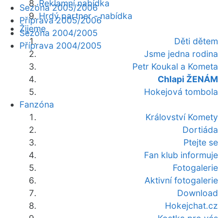
Reklamní nabídka
Sezóna 2005/2006
Hrdý partner - nabídka
Příprava 2005/2006
Žijeme
Sezóna 2004/2005
Děti dětem
Příprava 2004/2005
Jsme jedna rodina
Petr Koukal a Kometa
Chlapi ŽENÁM
Hokejová tombola
Fanzóna
Království Komety
Dortiáda
Ptejte se
Fan klub informuje
Fotogalerie
Aktivní fotogalerie
Download
Hokejchat.cz