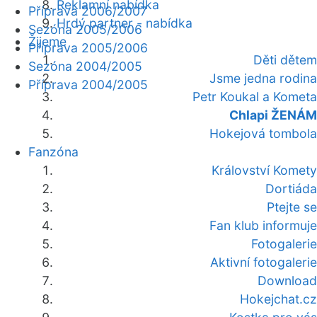
Reklamní nabídka
Příprava 2006/2007
Hrdý partner - nabídka
Sezóna 2005/2006
Žijeme
Příprava 2005/2006
Děti dětem
Sezóna 2004/2005
Jsme jedna rodina
Příprava 2004/2005
Petr Koukal a Kometa
Chlapi ŽENÁM
Hokejová tombola
Fanzóna
Království Komety
Dortiáda
Ptejte se
Fan klub informuje
Fotogalerie
Aktivní fotogalerie
Download
Hokejchat.cz