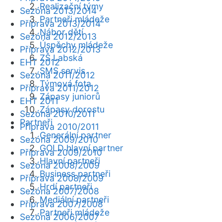
Realizační týmy
Sezóna 2013/2014
Partneři mládeže
Příprava 2013/2014
Nábor dětí
Sezóna 2012/2013
Úspěchy mládeže
Příprava 2012/2013
ZŠ Labská
EHT 2012
SMS servis
Sezóna 2011/2012
Týmová fota
Příprava 2011/2012
Zápasy juniorů
EHT 2011
Zápasy dorostu
Sezóna 2010/2011
Partneři
Příprava 2010/2011
Generální partner
Sezóna 2009/2010
GOLD hlavní partner
Příprava 2009/2010
Hlavní partneři
Sezóna 2008/2009
Business partneři
Příprava 2008/2009
Hrdí partneři
Sezóna 2007/2008
Mediální partneři
Příprava 2007/2008
Partneři mládeže
Sezóna 2006/2007