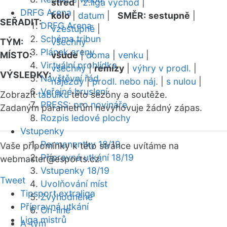
střed
|
2.liga východ
|
DRFG Arena
kolo
|
datum
|
SMĚR:
sestupně
|
SEŘADIT:
DRFG Arena
vzestupně
|
Schéma tribun
TÝM:
všechny
Plánek areny
MÍSTO:
všude
|
doma
|
venku
|
Virtuální prohlídka
všechny
|
remízy
|
výhry v prodl.
|
VÝSLEDKY:
Návštěvní řád
nájezdy
|
prodl. nebo náj.
|
s nulou
|
Veřejné bruslení
Zobrazit
tabulku
této sezóny a soutěže.
PRESS: pro novináře
Zadaným parametrům nevyhovuje žádný zápas.
Rozpis ledové plochy
Vstupenky
Permanentky 18/19
Vaše připomínky k této stránce uvítáme na
Přípravná utkání 18/19
webmaster
@esports.cz.
Vstupenky 18/19
Tweet
Uvolňování míst
Tipsport extraliga
Zvýhodněné
Přípravná utkání
On-line
Liga mistrů
A-tým