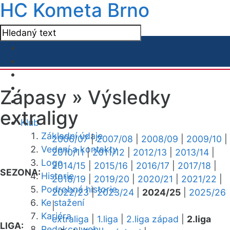
HC Kometa Brno
Zápasy »
Výsledky
extraligy
Klub
Základní údaje
2006/07
|
2007/08
|
2008/09
|
2009/10
|
Vedení a kontakty
2010/11
|
2011/12
|
2012/13
|
2013/14
|
Logo
2014/15
|
2015/16
|
2016/17
|
2017/18
|
SEZONA:
Historie
2018/19
|
2019/20
|
2020/21
|
2021/22
|
Podrobná historie
2022/23
|
2023/24
|
2024/25
|
2025/26
Ke stažení
|
Kariéra
extraliga
|
1.liga
|
2.liga západ
|
2.liga
LIGA:
Redakce webu