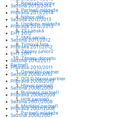
Realizační týmy
Sezóna 2013/2014
Partneři mládeže
Příprava 2013/2014
Nábor dětí
Sezóna 2012/2013
Úspěchy mládeže
Příprava 2012/2013
ZŠ Labská
EHT 2012
SMS servis
Sezóna 2011/2012
Týmová fota
Příprava 2011/2012
Zápasy juniorů
EHT 2011
Zápasy dorostu
Sezóna 2010/2011
Partneři
Příprava 2010/2011
Generální partner
Sezóna 2009/2010
GOLD hlavní partner
Příprava 2009/2010
Hlavní partneři
Sezóna 2008/2009
Business partneři
Příprava 2008/2009
Hrdí partneři
Sezóna 2007/2008
Mediální partneři
Příprava 2007/2008
Partneři mládeže
Sezóna 2006/2007