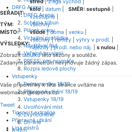
střed
|
2.liga východ
|
DRFG Arena
kolo
|
datum
|
SMĚR:
sestupně
|
SEŘADIT:
DRFG Arena
vzestupně
|
Schéma tribun
TÝM:
všechny
Plánek areny
MÍSTO:
všude
|
doma
|
venku
|
Virtuální prohlídka
všechny
|
remízy
|
výhry v prodl.
|
VÝSLEDKY:
Návštěvní řád
nájezdy
|
prodl. nebo náj.
|
s nulou
|
Veřejné bruslení
Zobrazit
tabulku
této sezóny a soutěže.
PRESS: pro novináře
Zadaným parametrům nevyhovuje žádný zápas.
Rozpis ledové plochy
Vstupenky
Permanentky 18/19
Vaše připomínky k této stránce uvítáme na
Přípravná utkání 18/19
webmaster
@esports.cz.
Vstupenky 18/19
Tweet
Uvolňování míst
Tipsport extraliga
Zvýhodněné
Přípravná utkání
On-line
Liga mistrů
A-tým