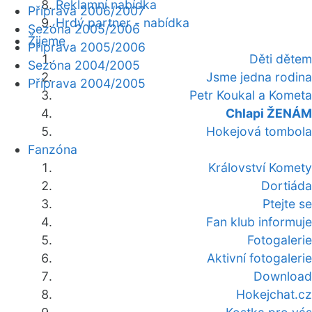
Reklamní nabídka
Příprava 2006/2007
Hrdý partner - nabídka
Sezóna 2005/2006
Žijeme
Příprava 2005/2006
Děti dětem
Sezóna 2004/2005
Jsme jedna rodina
Příprava 2004/2005
Petr Koukal a Kometa
Chlapi ŽENÁM
Hokejová tombola
Fanzóna
Království Komety
Dortiáda
Ptejte se
Fan klub informuje
Fotogalerie
Aktivní fotogalerie
Download
Hokejchat.cz