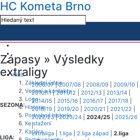
HC Kometa Brno
Zápasy »
Výsledky
extraligy
Klub
Základní údaje
2006/07
|
2007/08
|
2008/09
|
2009/10
|
Vedení a kontakty
2010/11
|
2011/12
|
2012/13
|
2013/14
|
Logo
2014/15
|
2015/16
|
2016/17
|
2017/18
|
SEZONA:
Historie
2018/19
|
2019/20
|
2020/21
|
2021/22
|
Podrobná historie
2022/23
|
2023/24
|
2024/25
|
2025/26
Ke stažení
|
Kariéra
extraliga
|
1.liga
|
2.liga západ
|
2.liga
LIGA:
Redakce webu