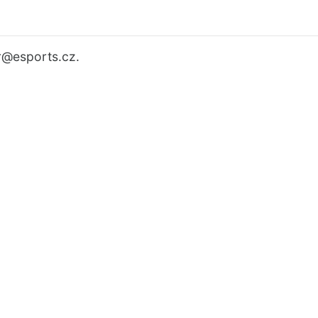
r
@esports.cz.