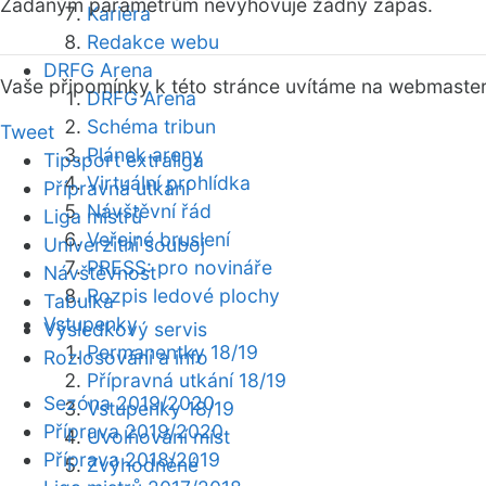
Zadaným parametrům nevyhovuje žádný zápas.
Kariéra
Redakce webu
DRFG Arena
Vaše připomínky k této stránce uvítáme na webmaste
DRFG Arena
Schéma tribun
Tweet
Plánek areny
Tipsport extraliga
Virtuální prohlídka
Přípravná utkání
Návštěvní řád
Liga mistrů
Veřejné bruslení
Univerzitní souboj
PRESS: pro novináře
Návštěvnost
Rozpis ledové plochy
Tabulka
Vstupenky
Výsledkový servis
Permanentky 18/19
Rozlosování a info
Přípravná utkání 18/19
Sezóna 2019/2020
Vstupenky 18/19
Příprava 2019/2020
Uvolňování míst
Příprava 2018/2019
Zvýhodněné