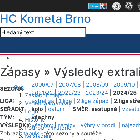
HC Kometa Brno
Zápasy »
Výsledky extral
2006/07
|
2007/08
|
2008/09
|
2009/10
|
Klub
SEZONA:
2021/22
|
2022/23
|
2023/24
|
2024/25
Základní údaje
LIGA:
extraliga
|
1.liga
|
2.liga západ
|
2.liga stř
Vedení a kontakty
SEŘADIT:
kolo
|
datum
|
SMĚR:
sestupně
|
vzest
Logo
TÝM:
všechny
Historie
VÝSLEDKY:
všechny
|
remízy
|
výhry v prodl.
|
nájezd
Podrobná historie
Zobrazit
tabulku
této sezóny a soutěže.
Ke stažení