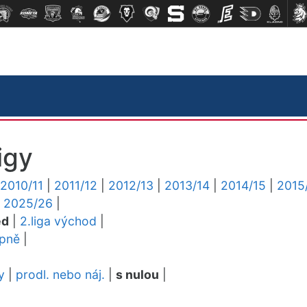
igy
2010/11
|
2011/12
|
2012/13
|
2013/14
|
2014/15
|
2015
|
2025/26
|
ed
|
2.liga východ
|
upně
|
y
|
prodl. nebo náj.
|
s nulou
|