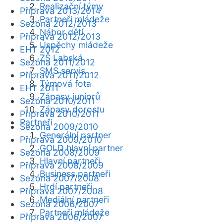
Realizační týmy
Příprava 2013/2014
Partneři mládeže
Sezóna 2012/2013
Nábor dětí
Příprava 2012/2013
Úspěchy mládeže
EHT 2012
ZŠ Labská
Sezóna 2011/2012
SMS servis
Příprava 2011/2012
Týmová fota
EHT 2011
Zápasy juniorů
Sezóna 2010/2011
Zápasy dorostu
Příprava 2010/2011
Partneři
Sezóna 2009/2010
Generální partner
Příprava 2009/2010
GOLD hlavní partner
Sezóna 2008/2009
Hlavní partneři
Příprava 2008/2009
Business partneři
Sezóna 2007/2008
Hrdí partneři
Příprava 2007/2008
Mediální partneři
Sezóna 2006/2007
Partneři mládeže
Příprava 2006/2007