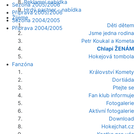
Reklamní nabídka
Sezóna 2005/2006
Hrdý partner - nabídka
Příprava 2005/2006
Žijeme
Sezóna 2004/2005
Děti dětem
Příprava 2004/2005
Jsme jedna rodina
Petr Koukal a Kometa
Chlapi ŽENÁM
Hokejová tombola
Fanzóna
Království Komety
Dortiáda
Ptejte se
Fan klub informuje
Fotogalerie
Aktivní fotogalerie
Download
Hokejchat.cz