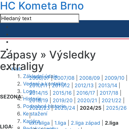
HC Kometa Brno
Zápasy »
Výsledky
extraligy
Klub
Základní údaje
2006/07
|
2007/08
|
2008/09
|
2009/10
|
Vedení a kontakty
2010/11
|
2011/12
|
2012/13
|
2013/14
|
Logo
2014/15
|
2015/16
|
2016/17
|
2017/18
|
SEZONA:
Historie
2018/19
|
2019/20
|
2020/21
|
2021/22
|
Podrobná historie
2022/23
|
2023/24
|
2024/25
|
2025/26
Ke stažení
|
Kariéra
extraliga
|
1.liga
|
2.liga západ
|
2.liga
LIGA:
Redakce webu