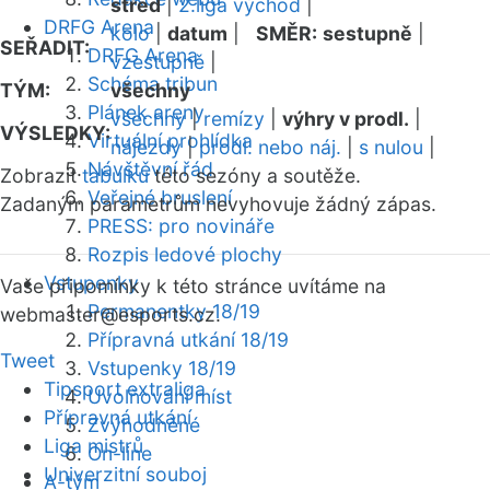
střed
|
2.liga východ
|
DRFG Arena
kolo
|
datum
|
SMĚR:
sestupně
|
SEŘADIT:
DRFG Arena
vzestupně
|
Schéma tribun
TÝM:
všechny
Plánek areny
všechny
|
remízy
|
výhry v prodl.
|
VÝSLEDKY:
Virtuální prohlídka
nájezdy
|
prodl. nebo náj.
|
s nulou
|
Návštěvní řád
Zobrazit
tabulku
této sezóny a soutěže.
Veřejné bruslení
Zadaným parametrům nevyhovuje žádný zápas.
PRESS: pro novináře
Rozpis ledové plochy
Vstupenky
Vaše připomínky k této stránce uvítáme na
Permanentky 18/19
webmaster
@esports.cz.
Přípravná utkání 18/19
Tweet
Vstupenky 18/19
Tipsport extraliga
Uvolňování míst
Přípravná utkání
Zvýhodněné
Liga mistrů
On-line
Univerzitní souboj
A-tým