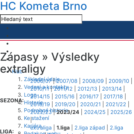
HC Kometa Brno
Zápasy »
Výsledky
extraligy
Klub
Základní údaje
2006/07
|
2007/08
|
2008/09
|
2009/10
|
Vedení a kontakty
2010/11
|
2011/12
|
2012/13
|
2013/14
|
Logo
2014/15
|
2015/16
|
2016/17
|
2017/18
|
SEZONA:
Historie
2018/19
|
2019/20
|
2020/21
|
2021/22
|
Podrobná historie
2022/23
|
2023/24
|
2024/25
|
2025/26
Ke stažení
|
Kariéra
extraliga
|
1.liga
|
2.liga západ
|
2.liga
LIGA:
Redakce webu