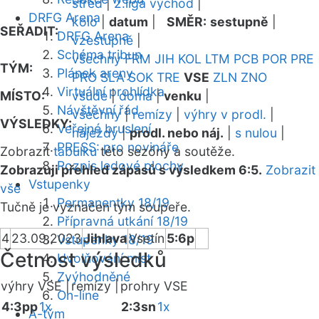
střed
|
2.liga východ
|
DRFG Arena
kolo
|
datum
|
SMĚR:
sestupně
|
SEŘADIT:
DRFG Arena
vzestupně
|
Schéma tribun
všechny
FRM
JIH
KOL
LTM
PCB
POR
PRE
TÝM:
Plánek areny
PRO
SLA
SOK
TRE
VSE
ZLN
ZNO
Virtuální prohlídka
MÍSTO:
všude
|
doma
|
venku
|
Návštěvní řád
všechny
|
remízy
|
výhry v prodl.
|
VÝSLEDKY:
Veřejné bruslení
nájezdy
|
prodl. nebo náj.
|
s nulou
|
PRESS: pro novináře
Zobrazit
tabulku
této sezóny a soutěže.
Rozpis ledové plochy
Zobrazuji přehled zápasů s výsledkem 6:5.
Zobrazit
Vstupenky
vše
Permanentky 18/19
Tučně je vyznačen tým soupeře.
Přípravná utkání 18/19
4
23.09.2023
Jihlava
Vsetín
5:6p
Vstupenky 18/19
Četnost výsledků
Uvolňování míst
Zvýhodněné
výhry VSE |
remízy |
prohry VSE
On-line
4:3pp
1x
2:3sn
1x
A-tým