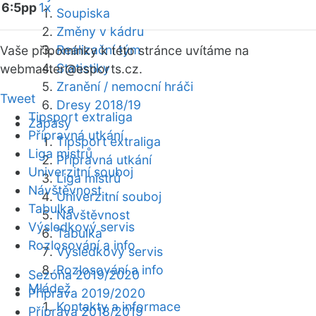
6:5pp
1x
Soupiska
Změny v kádru
Realizační tým
Vaše připomínky k této stránce uvítáme na
Statistiky
webmaster
@esports.cz.
Zranění / nemocní hráči
Tweet
Dresy 2018/19
Tipsport extraliga
Zápasy
Přípravná utkání
Tipsport extraliga
Liga mistrů
Přípravná utkání
Univerzitní souboj
Liga mistrů
Návštěvnost
Univerzitní souboj
Tabulka
Návštěvnost
Výsledkový servis
Tabulka
Rozlosování a info
Výsledkový servis
Rozlosování a info
Sezóna 2019/2020
Mládež
Příprava 2019/2020
Kontakty a informace
Příprava 2018/2019