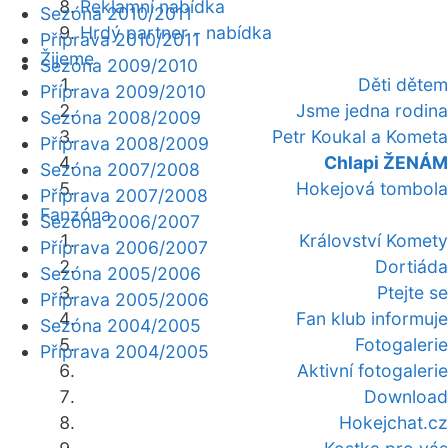
Reklamní nabídka
Sezóna 2010/2011
Hrdý partner - nabídka
Příprava 2010/2011
Žijeme
Sezóna 2009/2010
Děti dětem
Příprava 2009/2010
Jsme jedna rodina
Sezóna 2008/2009
Petr Koukal a Kometa
Příprava 2008/2009
Chlapi ŽENÁM
Sezóna 2007/2008
Hokejová tombola
Příprava 2007/2008
Fanzóna
Sezóna 2006/2007
Království Komety
Příprava 2006/2007
Dortiáda
Sezóna 2005/2006
Ptejte se
Příprava 2005/2006
Fan klub informuje
Sezóna 2004/2005
Fotogalerie
Příprava 2004/2005
Aktivní fotogalerie
Download
Hokejchat.cz