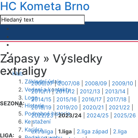
HC Kometa Brno
Zápasy »
Výsledky
extraligy
Klub
Základní údaje
2006/07
|
2007/08
|
2008/09
|
2009/10
|
Vedení a kontakty
2010/11
|
2011/12
|
2012/13
|
2013/14
|
Logo
2014/15
|
2015/16
|
2016/17
|
2017/18
|
SEZONA:
Historie
2018/19
|
2019/20
|
2020/21
|
2021/22
|
Podrobná historie
2022/23
|
2023/24
|
2024/25
|
2025/26
Ke stažení
|
Kariéra
extraliga
|
1.liga
|
2.liga západ
|
2.liga
LIGA:
Redakce webu