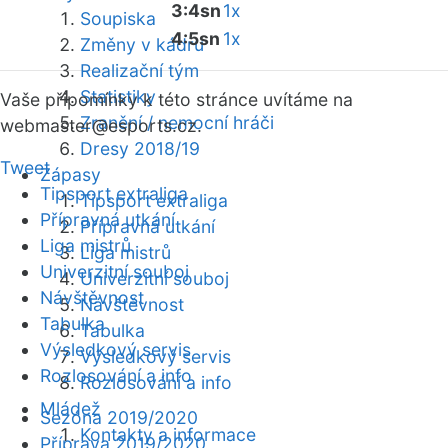
3:4sn
1x
Soupiska
4:5sn
1x
Změny v kádru
Realizační tým
Statistiky
Vaše připomínky k této stránce uvítáme na
Zranění / nemocní hráči
webmaster
@esports.cz.
Dresy 2018/19
Tweet
Zápasy
Tipsport extraliga
Tipsport extraliga
Přípravná utkání
Přípravná utkání
Liga mistrů
Liga mistrů
Univerzitní souboj
Univerzitní souboj
Návštěvnost
Návštěvnost
Tabulka
Tabulka
Výsledkový servis
Výsledkový servis
Rozlosování a info
Rozlosování a info
Mládež
Sezóna 2019/2020
Kontakty a informace
Příprava 2019/2020