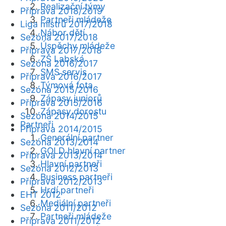
Realizační týmy
Příprava 2018/2019
Partneři mládeže
Liga mistrů 2017/2018
Nábor dětí
Sezóna 2017/2018
Úspěchy mládeže
Příprava 2017/2018
ZŠ Labská
Sezóna 2016/2017
SMS servis
Příprava 2016/2017
Týmová fota
Sezóna 2015/2016
Zápasy juniorů
Příprava 2015/2016
Zápasy dorostu
Sezóna 2014/2015
Partneři
Příprava 2014/2015
Generální partner
Sezóna 2013/2014
GOLD hlavní partner
Příprava 2013/2014
Hlavní partneři
Sezóna 2012/2013
Business partneři
Příprava 2012/2013
Hrdí partneři
EHT 2012
Mediální partneři
Sezóna 2011/2012
Partneři mládeže
Příprava 2011/2012