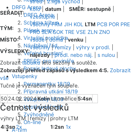
střed
|
2.liga východ
|
DRFG Arena
kolo
|
datum
|
SMĚR:
sestupně
|
SEŘADIT:
DRFG Arena
vzestupně
|
Schéma tribun
všechny
FRM
JIH
KOL
LTM
PCB
POR
PRE
TÝM:
Plánek areny
PRO
SLA
SOK
TRE
VSE
ZLN
ZNO
Virtuální prohlídka
MÍSTO:
všude
|
doma
|
venku
|
Návštěvní řád
všechny
|
remízy
|
výhry v prodl.
|
VÝSLEDKY:
Veřejné bruslení
nájezdy
|
prodl. nebo náj.
|
s nulou
|
PRESS: pro novináře
Zobrazit
tabulku
této sezóny a soutěže.
Rozpis ledové plochy
Zobrazuji přehled zápasů s výsledkem 4:5.
Zobrazit
Vstupenky
vše
Permanentky 18/19
Tučně je vyznačen tým soupeře.
Přípravná utkání 18/19
50
24.02.2024
Kolín
Litoměřice
5:4sn
Vstupenky 18/19
Četnost výsledků
Uvolňování míst
Zvýhodněné
výhry LTM |
remízy |
prohry LTM
On-line
4:3sn
2x
1:2sn
1x
A-tým