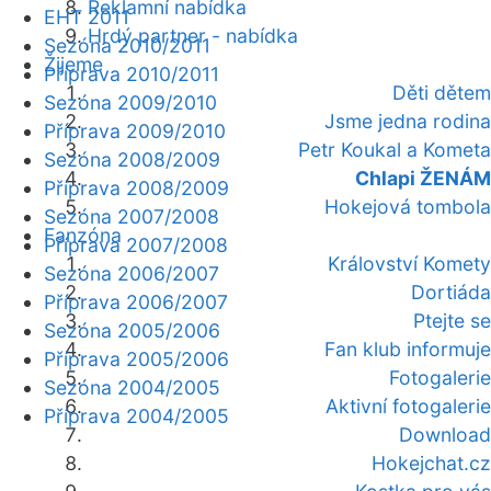
Reklamní nabídka
EHT 2011
Hrdý partner - nabídka
Sezóna 2010/2011
Žijeme
Příprava 2010/2011
Děti dětem
Sezóna 2009/2010
Jsme jedna rodina
Příprava 2009/2010
Petr Koukal a Kometa
Sezóna 2008/2009
Chlapi ŽENÁM
Příprava 2008/2009
Hokejová tombola
Sezóna 2007/2008
Fanzóna
Příprava 2007/2008
Království Komety
Sezóna 2006/2007
Dortiáda
Příprava 2006/2007
Ptejte se
Sezóna 2005/2006
Fan klub informuje
Příprava 2005/2006
Fotogalerie
Sezóna 2004/2005
Aktivní fotogalerie
Příprava 2004/2005
Download
Hokejchat.cz