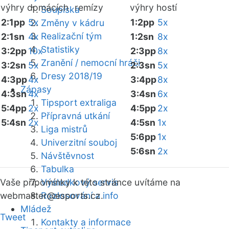
výhry domácích
remízy
výhry hostí
Soupiska
2:1pp
5x
1:2pp
5x
Změny v kádru
Realizační tým
2:1sn
4x
1:2sn
8x
Statistiky
3:2pp
10x
2:3pp
8x
Zranění / nemocní hráči
3:2sn
5x
2:3sn
5x
Dresy 2018/19
4:3pp
4x
3:4pp
8x
Zápasy
4:3sn
4x
3:4sn
6x
Tipsport extraliga
5:4pp
2x
4:5pp
2x
Přípravná utkání
5:4sn
2x
4:5sn
1x
Liga mistrů
5:6pp
1x
Univerzitní souboj
5:6sn
2x
Návštěvnost
Tabulka
Vaše připomínky k této stránce uvítáme na
Výsledkový servis
webmaster
Rozlosování a info
@esports.cz.
Mládež
Tweet
Kontakty a informace