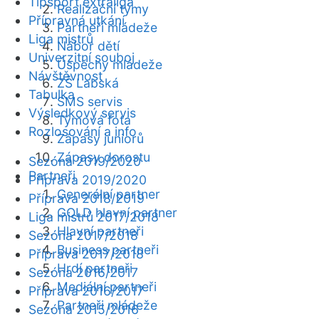
Tipsport extraliga
Realizační týmy
Přípravná utkání
Partneři mládeže
Liga mistrů
Nábor dětí
Univerzitní souboj
Úspěchy mládeže
Návštěvnost
ZŠ Labská
Tabulka
SMS servis
Výsledkový servis
Týmová fota
Rozlosování a info
Zápasy juniorů
Zápasy dorostu
Sezóna 2019/2020
Partneři
Příprava 2019/2020
Generální partner
Příprava 2018/2019
GOLD hlavní partner
Liga mistrů 2017/2018
Hlavní partneři
Sezóna 2017/2018
Business partneři
Příprava 2017/2018
Hrdí partneři
Sezóna 2016/2017
Mediální partneři
Příprava 2016/2017
Partneři mládeže
Sezóna 2015/2016