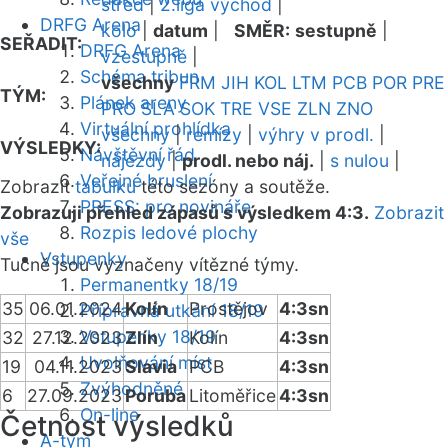
střed
|
2.liga východ
|
DRFG Arena
kolo
|
datum
|
SMĚR:
sestupně
|
SEŘADIT:
DRFG Arena
vzestupně
|
Schéma tribun
všechny
FRM
JIH
KOL
LTM
PCB
POR
PRE
TÝM:
Plánek areny
PRO
SLA
SOK
TRE
VSE
ZLN
ZNO
Virtuální prohlídka
všechny
|
remízy
|
výhry v prodl.
|
VÝSLEDKY:
Návštěvní řád
nájezdy
|
prodl. nebo náj.
|
s nulou
|
Veřejné bruslení
Zobrazit
tabulku
této sezóny a soutěže.
PRESS: pro novináře
Zobrazuji přehled zápasů s výsledkem 4:3.
Zobrazit
Rozpis ledové plochy
vše
Vstupenky
Tučně jsou vyznačeny vítězné týmy.
Permanentky 18/19
35
06.01.2024
Kolín
Prostějov
4:3sn
Přípravná utkání 18/19
Vstupenky 18/19
32
27.12.2023
Zlín
Kolín
4:3sn
Uvolňování míst
19
04.11.2023
Slavia
PCB
4:3sn
Zvýhodněné
6
27.09.2023
Poruba
Litoměřice
4:3sn
On-line
Četnost výsledků
A-tým