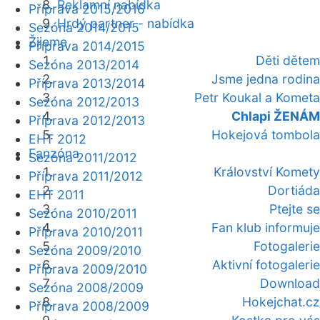
Reklamní nabídka
Příprava 2015/2016
Hrdý partner - nabídka
Sezóna 2014/2015
Žijeme
Příprava 2014/2015
Děti dětem
Sezóna 2013/2014
Jsme jedna rodina
Příprava 2013/2014
Petr Koukal a Kometa
Sezóna 2012/2013
Chlapi ŽENÁM
Příprava 2012/2013
Hokejová tombola
EHT 2012
Fanzóna
Sezóna 2011/2012
Království Komety
Příprava 2011/2012
Dortiáda
EHT 2011
Ptejte se
Sezóna 2010/2011
Fan klub informuje
Příprava 2010/2011
Fotogalerie
Sezóna 2009/2010
Aktivní fotogalerie
Příprava 2009/2010
Download
Sezóna 2008/2009
Hokejchat.cz
Příprava 2008/2009