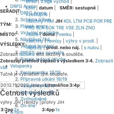
střed
|
2.liga východ
|
DRFG Arena
kolo
|
datum
|
SMĚR:
sestupně
|
SEŘADIT:
DRFG Arena
vzestupně
|
Schéma tribun
všechny
FRM
JIH
KOL
LTM
PCB
POR
PRE
TÝM:
Plánek areny
PRO
SLA
SOK
TRE
VSE
ZLN
ZNO
Virtuální prohlídka
MÍSTO:
všude
|
doma
|
venku
|
Návštěvní řád
všechny
|
remízy
|
výhry v prodl.
|
VÝSLEDKY:
Veřejné bruslení
nájezdy
|
prodl. nebo náj.
|
s nulou
|
PRESS: pro novináře
Zobrazit
tabulku
této sezóny a soutěže.
Rozpis ledové plochy
Zobrazuji přehled zápasů s výsledkem 3:4.
Zobrazit
Vstupenky
vše
Permanentky 18/19
Tučně je vyznačen tým soupeře.
Přípravná utkání 18/19
20
12.11.2023
Jihlava
Litoměřice
3:4p
Vstupenky 18/19
Četnost výsledků
Uvolňování míst
Zvýhodněné
výhry JIH |
remízy |
prohry JIH
On-line
3:2pp
2x
3:4pp
1x
A-tým