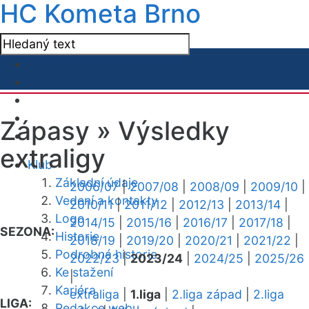
HC Kometa Brno
Zápasy »
Výsledky
extraligy
Klub
Základní údaje
2006/07
|
2007/08
|
2008/09
|
2009/10
|
Vedení a kontakty
2010/11
|
2011/12
|
2012/13
|
2013/14
|
Logo
2014/15
|
2015/16
|
2016/17
|
2017/18
|
SEZONA:
Historie
2018/19
|
2019/20
|
2020/21
|
2021/22
|
Podrobná historie
2022/23
|
2023/24
|
2024/25
|
2025/26
Ke stažení
|
Kariéra
extraliga
|
1.liga
|
2.liga západ
|
2.liga
LIGA:
Redakce webu