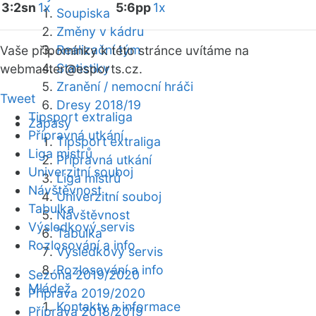
3:2sn
1x
5:6pp
1x
Soupiska
Změny v kádru
Realizační tým
Vaše připomínky k této stránce uvítáme na
Statistiky
webmaster
@esports.cz.
Zranění / nemocní hráči
Tweet
Dresy 2018/19
Tipsport extraliga
Zápasy
Přípravná utkání
Tipsport extraliga
Liga mistrů
Přípravná utkání
Univerzitní souboj
Liga mistrů
Návštěvnost
Univerzitní souboj
Tabulka
Návštěvnost
Výsledkový servis
Tabulka
Rozlosování a info
Výsledkový servis
Rozlosování a info
Sezóna 2019/2020
Mládež
Příprava 2019/2020
Kontakty a informace
Příprava 2018/2019