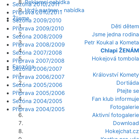
Reklamní nabídka
Sezóna 2010/2011
Hrdý partner - nabídka
Příprava 2010/2011
Žijeme
Sezóna 2009/2010
Děti dětem
Příprava 2009/2010
Jsme jedna rodina
Sezóna 2008/2009
Petr Koukal a Kometa
Příprava 2008/2009
Chlapi ŽENÁM
Sezóna 2007/2008
Hokejová tombola
Příprava 2007/2008
Fanzóna
Sezóna 2006/2007
Království Komety
Příprava 2006/2007
Dortiáda
Sezóna 2005/2006
Ptejte se
Příprava 2005/2006
Fan klub informuje
Sezóna 2004/2005
Fotogalerie
Příprava 2004/2005
Aktivní fotogalerie
Download
Hokejchat.cz