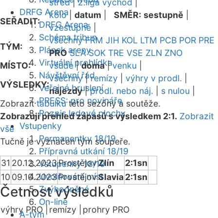
střed
|
2.liga východ
|
DRFG Arena
kolo
|
datum
|
SMĚR:
sestupně
|
SEŘADIT:
DRFG Arena
vzestupně
|
Schéma tribun
všechny
FRM
JIH
KOL
LTM
PCB
POR
PRE
TÝM:
Plánek areny
PRO
SLA
SOK
TRE
VSE
ZLN
ZNO
Virtuální prohlídka
MÍSTO:
všude
|
doma
|
venku
|
Návštěvní řád
všechny
|
remízy
|
výhry v prodl.
|
VÝSLEDKY:
Veřejné bruslení
nájezdy
|
prodl. nebo náj.
|
s nulou
|
PRESS: pro novináře
Zobrazit
tabulku
této sezóny a soutěže.
Rozpis ledové plochy
Zobrazuji přehled zápasů s výsledkem 2:1.
Zobrazit
Vstupenky
vše
Permanentky 18/19
Tučně je vyznačen tým soupeře.
Přípravná utkání 18/19
31
20.12.2023
Prostějov
Zlín
2:1sn
Vstupenky 18/19
Uvolňování míst
10
09.10.2023
Prostějov
Slavia
2:1sn
Četnost výsledků
Zvýhodněné
On-line
výhry PRO |
remízy |
prohry PRO
A-tým