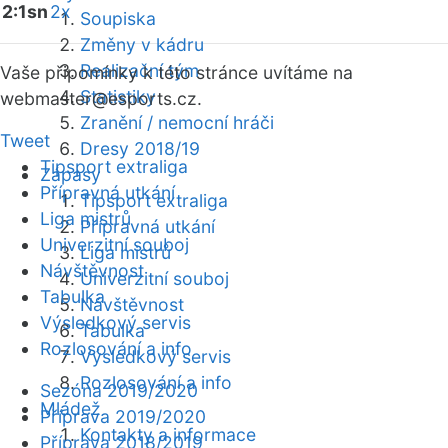
2:1sn
2x
Soupiska
Změny v kádru
Realizační tým
Vaše připomínky k této stránce uvítáme na
Statistiky
webmaster
@esports.cz.
Zranění / nemocní hráči
Tweet
Dresy 2018/19
Tipsport extraliga
Zápasy
Přípravná utkání
Tipsport extraliga
Liga mistrů
Přípravná utkání
Univerzitní souboj
Liga mistrů
Návštěvnost
Univerzitní souboj
Tabulka
Návštěvnost
Výsledkový servis
Tabulka
Rozlosování a info
Výsledkový servis
Rozlosování a info
Sezóna 2019/2020
Mládež
Příprava 2019/2020
Kontakty a informace
Příprava 2018/2019