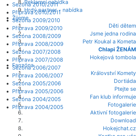
Reklamní nabídka
Sezóna 2010/2011
Hrdý partner - nabídka
Příprava 2010/2011
Žijeme
Sezóna 2009/2010
Děti dětem
Příprava 2009/2010
Jsme jedna rodina
Sezóna 2008/2009
Petr Koukal a Kometa
Příprava 2008/2009
Chlapi ŽENÁM
Sezóna 2007/2008
Hokejová tombola
Příprava 2007/2008
Fanzóna
Sezóna 2006/2007
Království Komety
Příprava 2006/2007
Dortiáda
Sezóna 2005/2006
Ptejte se
Příprava 2005/2006
Fan klub informuje
Sezóna 2004/2005
Fotogalerie
Příprava 2004/2005
Aktivní fotogalerie
Download
Hokejchat.cz