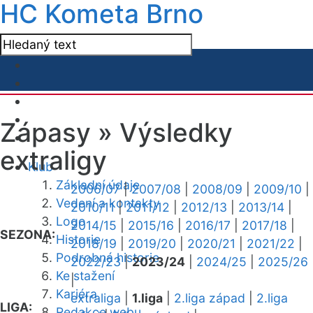
HC Kometa Brno
Zápasy »
Výsledky
extraligy
Klub
Základní údaje
2006/07
|
2007/08
|
2008/09
|
2009/10
|
Vedení a kontakty
2010/11
|
2011/12
|
2012/13
|
2013/14
|
Logo
2014/15
|
2015/16
|
2016/17
|
2017/18
|
SEZONA:
Historie
2018/19
|
2019/20
|
2020/21
|
2021/22
|
Podrobná historie
2022/23
|
2023/24
|
2024/25
|
2025/26
Ke stažení
|
Kariéra
extraliga
|
1.liga
|
2.liga západ
|
2.liga
LIGA:
Redakce webu