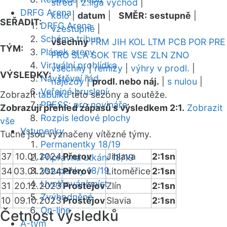
střed
|
2.liga východ
|
DRFG Arena
kolo
|
datum
|
SMĚR:
sestupně
|
SEŘADIT:
DRFG Arena
vzestupně
|
Schéma tribun
všechny
FRM
JIH
KOL
LTM
PCB
POR
PRE
TÝM:
Plánek areny
PRO
SLA
SOK
TRE
VSE
ZLN
ZNO
Virtuální prohlídka
všechny
|
remízy
|
výhry v prodl.
|
VÝSLEDKY:
Návštěvní řád
nájezdy
|
prodl. nebo náj.
|
s nulou
|
Veřejné bruslení
Zobrazit
tabulku
této sezóny a soutěže.
PRESS: pro novináře
Zobrazuji přehled zápasů s výsledkem 2:1.
Zobrazit
Rozpis ledové plochy
vše
Vstupenky
Tučně jsou vyznačeny vítězné týmy.
Permanentky 18/19
37
10.01.2024
Přerov
Jihlava
2:1sn
Přípravná utkání 18/19
Vstupenky 18/19
34
03.01.2024
Přerov
Litoměřice
2:1sn
Uvolňování míst
31
20.12.2023
Prostějov
Zlín
2:1sn
Zvýhodněné
10
09.10.2023
Prostějov
Slavia
2:1sn
On-line
Četnost výsledků
A-tým