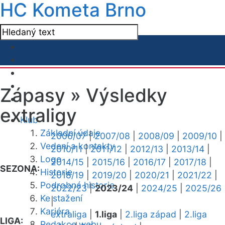
HC Kometa Brno
Zápasy »
Výsledky
extraligy
Klub
Základní údaje
2006/07
|
2007/08
|
2008/09
|
2009/10
|
Vedení a kontakty
2010/11
|
2011/12
|
2012/13
|
2013/14
|
Logo
2014/15
|
2015/16
|
2016/17
|
2017/18
|
SEZONA:
Historie
2018/19
|
2019/20
|
2020/21
|
2021/22
|
Podrobná historie
2022/23
|
2023/24
|
2024/25
|
2025/26
Ke stažení
|
Kariéra
extraliga
|
1.liga
|
2.liga západ
|
2.liga
LIGA:
Redakce webu