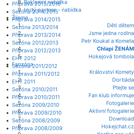
Reklamní nabídka
Příprava 2015/2016
Hrdý partner - nabídka
Sezóna 2014/2015
Žijeme
Příprava 2014/2015
Děti dětem
Sezóna 2013/2014
Jsme jedna rodina
Příprava 2013/2014
Petr Koukal a Kometa
Sezóna 2012/2013
Chlapi ŽENÁM
Příprava 2012/2013
Hokejová tombola
EHT 2012
Fanzóna
Sezóna 2011/2012
Království Komety
Příprava 2011/2012
Dortiáda
EHT 2011
Ptejte se
Sezóna 2010/2011
Fan klub informuje
Příprava 2010/2011
Fotogalerie
Sezóna 2009/2010
Aktivní fotogalerie
Příprava 2009/2010
Download
Sezóna 2008/2009
Hokejchat.cz
Příprava 2008/2009