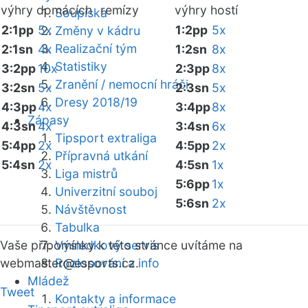
výhry domácích
remízy
výhry hostí
Soupiska
2:1pp
5x
1:2pp
5x
Změny v kádru
Realizační tým
2:1sn
4x
1:2sn
8x
Statistiky
3:2pp
10x
2:3pp
8x
Zranění / nemocní hráči
3:2sn
5x
2:3sn
5x
Dresy 2018/19
4:3pp
4x
3:4pp
8x
Zápasy
4:3sn
4x
3:4sn
6x
Tipsport extraliga
5:4pp
2x
4:5pp
2x
Přípravná utkání
5:4sn
2x
4:5sn
1x
Liga mistrů
5:6pp
1x
Univerzitní souboj
5:6sn
2x
Návštěvnost
Tabulka
Vaše připomínky k této stránce uvítáme na
Výsledkový servis
webmaster
Rozlosování a info
@esports.cz.
Mládež
Tweet
Kontakty a informace