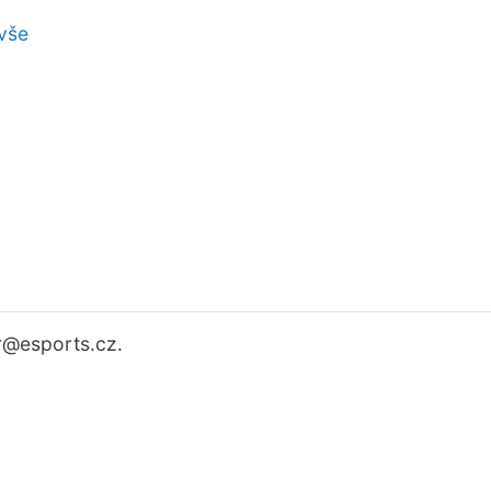
vše
r
@esports.cz.