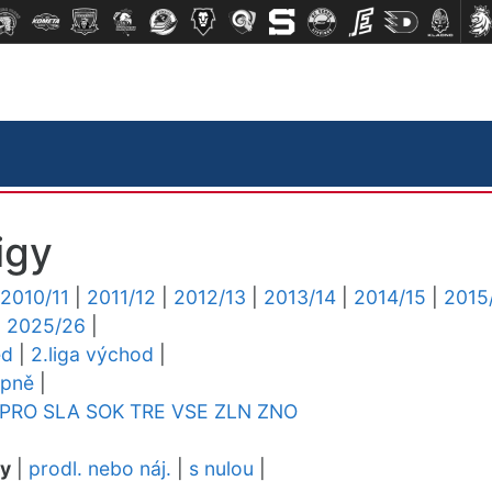
igy
2010/11
|
2011/12
|
2012/13
|
2013/14
|
2014/15
|
2015
|
2025/26
|
ed
|
2.liga východ
|
upně
|
PRO
SLA
SOK
TRE
VSE
ZLN
ZNO
dy
|
prodl. nebo náj.
|
s nulou
|