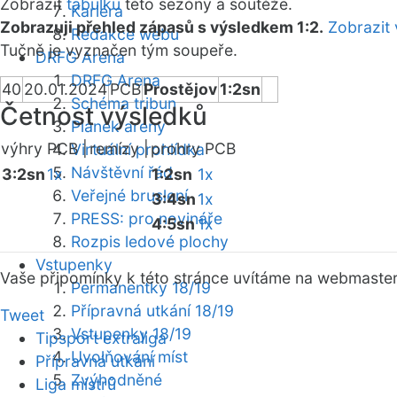
Zobrazit
tabulku
této sezóny a soutěže.
Kariéra
Zobrazuji přehled zápasů s výsledkem 1:2.
Zobrazit 
Redakce webu
Tučně je vyznačen tým soupeře.
DRFG Arena
DRFG Arena
40
20.01.2024
PCB
Prostějov
1:2sn
Schéma tribun
Četnost výsledků
Plánek areny
výhry PCB |
remízy |
prohry PCB
Virtuální prohlídka
Návštěvní řád
3:2sn
1x
1:2sn
1x
Veřejné bruslení
3:4sn
1x
PRESS: pro novináře
4:5sn
1x
Rozpis ledové plochy
Vstupenky
Vaše připomínky k této stránce uvítáme na webmaste
Permanentky 18/19
Přípravná utkání 18/19
Tweet
Vstupenky 18/19
Tipsport extraliga
Uvolňování míst
Přípravná utkání
Zvýhodněné
Liga mistrů