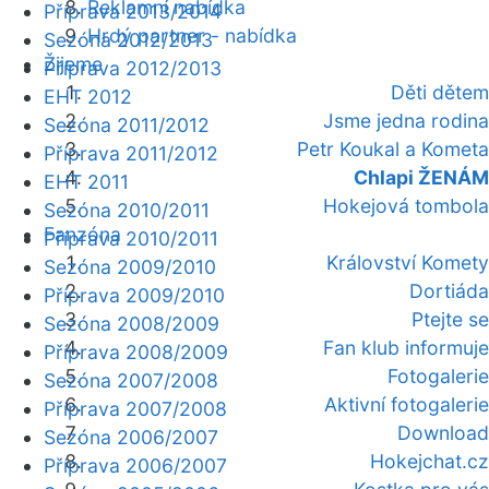
Reklamní nabídka
Příprava 2013/2014
Hrdý partner - nabídka
Sezóna 2012/2013
Žijeme
Příprava 2012/2013
Děti dětem
EHT 2012
Jsme jedna rodina
Sezóna 2011/2012
Petr Koukal a Kometa
Příprava 2011/2012
Chlapi ŽENÁM
EHT 2011
Hokejová tombola
Sezóna 2010/2011
Fanzóna
Příprava 2010/2011
Království Komety
Sezóna 2009/2010
Dortiáda
Příprava 2009/2010
Ptejte se
Sezóna 2008/2009
Fan klub informuje
Příprava 2008/2009
Fotogalerie
Sezóna 2007/2008
Aktivní fotogalerie
Příprava 2007/2008
Download
Sezóna 2006/2007
Hokejchat.cz
Příprava 2006/2007