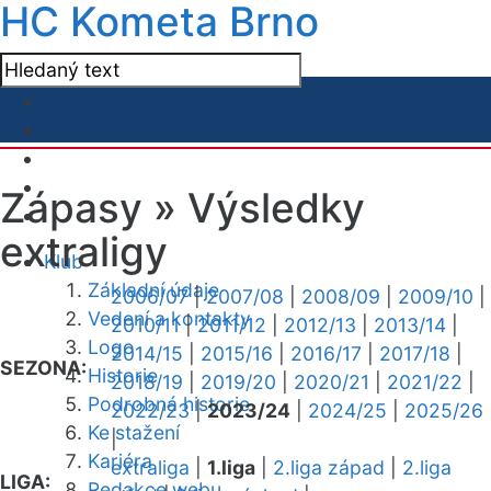
HC Kometa Brno
Zápasy »
Výsledky
extraligy
Klub
Základní údaje
2006/07
|
2007/08
|
2008/09
|
2009/10
|
Vedení a kontakty
2010/11
|
2011/12
|
2012/13
|
2013/14
|
Logo
2014/15
|
2015/16
|
2016/17
|
2017/18
|
SEZONA:
Historie
2018/19
|
2019/20
|
2020/21
|
2021/22
|
Podrobná historie
2022/23
|
2023/24
|
2024/25
|
2025/26
Ke stažení
|
Kariéra
extraliga
|
1.liga
|
2.liga západ
|
2.liga
LIGA:
Redakce webu