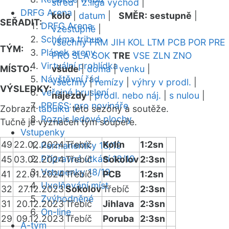
střed
|
2.liga východ
|
DRFG Arena
kolo
|
datum
|
SMĚR:
sestupně
|
SEŘADIT:
DRFG Arena
vzestupně
|
Schéma tribun
všechny
FRM
JIH
KOL
LTM
PCB
POR
PRE
TÝM:
Plánek areny
PRO
SLA
SOK
TRE
VSE
ZLN
ZNO
Virtuální prohlídka
MÍSTO:
všude
|
doma
|
venku
|
Návštěvní řád
všechny
|
remízy
|
výhry v prodl.
|
VÝSLEDKY:
Veřejné bruslení
nájezdy
|
prodl. nebo náj.
|
s nulou
|
PRESS: pro novináře
Zobrazit
tabulku
této sezóny a soutěže.
Rozpis ledové plochy
Tučně je vyznačen tým soupeře.
Vstupenky
49
22.02.2024
Třebíč
Kolín
1:2sn
Permanentky 18/19
Přípravná utkání 18/19
45
03.02.2024
Třebíč
Sokolov
2:3sn
Vstupenky 18/19
41
22.01.2024
Třebíč
PCB
1:2sn
Uvolňování míst
32
27.12.2023
Sokolov
Třebíč
2:3sn
Zvýhodněné
31
20.12.2023
Třebíč
Jihlava
2:3sn
On-line
29
09.12.2023
Třebíč
Poruba
2:3sn
A-tým