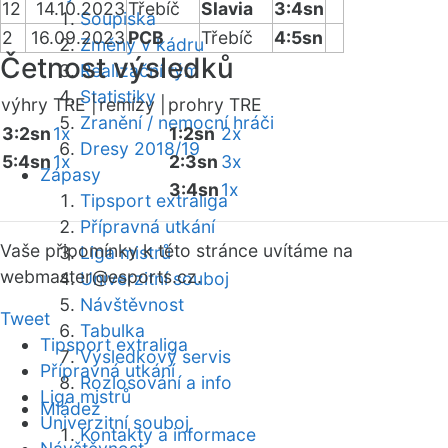
12
14.10.2023
Třebíč
Slavia
3:4sn
Soupiska
2
16.09.2023
PCB
Třebíč
4:5sn
Změny v kádru
Četnost výsledků
Realizační tým
Statistiky
výhry TRE |
remízy |
prohry TRE
Zranění / nemocní hráči
3:2sn
1x
1:2sn
2x
Dresy 2018/19
5:4sn
1x
2:3sn
3x
Zápasy
3:4sn
1x
Tipsport extraliga
Přípravná utkání
Vaše připomínky k této stránce uvítáme na
Liga mistrů
webmaster
@esports.cz.
Univerzitní souboj
Návštěvnost
Tweet
Tabulka
Tipsport extraliga
Výsledkový servis
Přípravná utkání
Rozlosování a info
Liga mistrů
Mládež
Univerzitní souboj
Kontakty a informace