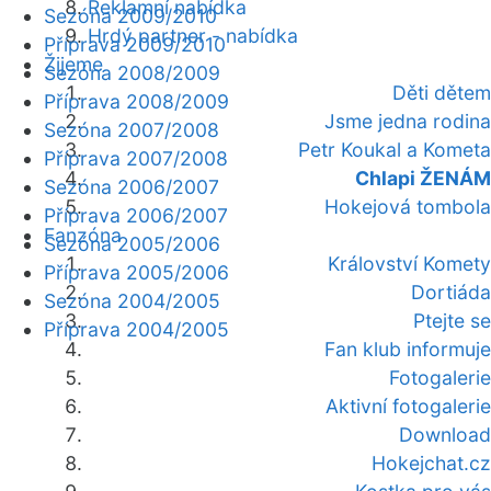
Reklamní nabídka
Sezóna 2009/2010
Hrdý partner - nabídka
Příprava 2009/2010
Žijeme
Sezóna 2008/2009
Děti dětem
Příprava 2008/2009
Jsme jedna rodina
Sezóna 2007/2008
Petr Koukal a Kometa
Příprava 2007/2008
Chlapi ŽENÁM
Sezóna 2006/2007
Hokejová tombola
Příprava 2006/2007
Fanzóna
Sezóna 2005/2006
Království Komety
Příprava 2005/2006
Dortiáda
Sezóna 2004/2005
Ptejte se
Příprava 2004/2005
Fan klub informuje
Fotogalerie
Aktivní fotogalerie
Download
Hokejchat.cz