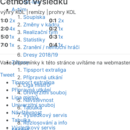
Četnost výsledků
On-line
A-tým
výhry KOL |
remízy |
prohry KOL
Soupiska
1:0
2x
0:1
2x
Změny v kádru
2:0
4x
0:2
1x
Realizační tým
5:0
1x
0:3
1x
Statistiky
7:0
1x
0:4
1x
Zranění / nemocní hráči
Dresy 2018/19
Zápasy
Vaše připomínky k této stránce uvítáme na webmaste
Tipsport extraliga
Tweet
Přípravná utkání
Tipsport extraliga
Liga mistrů
Přípravná utkání
Univerzitní souboj
Liga mistrů
Návštěvnost
Univerzitní souboj
Tabulka
Návštěvnost
Výsledkový servis
Tabulka
Rozlosování a info
Výsledkový servis