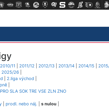
igy
2010/11
|
2011/12
|
2012/13
|
2013/14
|
2014/15
|
2015
|
2025/26
|
ed
|
2.liga východ
|
upně
|
PRO
SLA
SOK
TRE
VSE
ZLN
ZNO
y
|
prodl. nebo náj.
|
s nulou
|