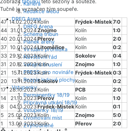
Zobrazit
tabulku
této sezóny a soutěže.
Kariéra
Tučně je vyznačen tým soupeře.
Redakce webu
DRFG Arena
47
14.02.2024
Kolín
Frýdek-Místek
7:0
DRFG Arena
44
31.01.2024
Znojmo
Kolín
1:0
Schéma tribun
40
20.01.2024
Přerov
Kolín
2:0
Plánek areny
37
10.01.2024
Litoměřice
Kolín
0:2
Virtuální prohlídka
33
29.12.2023
Kolín
Sokolov
0:4
Návštěvní řád
31
20.12.2023
Kolín
Znojmo
1:0
Veřejné bruslení
PRESS: pro novináře
21
15.11.2023
Kolín
Frýdek-Místek
0:3
Rozpis ledové plochy
20
13.11.2023
Sokolov
Kolín
0:2
Vstupenky
17
28.10.2023
Kolín
PCB
2:0
Permanentky 18/19
14
21.10.2023
Přerov
Kolín
1:0
Přípravná utkání 18/19
8
04.10.2023
Frýdek-Místek
Kolín
0:1
Vstupenky 18/19
5
25.09.2023
Kolín
Znojmo
5:0
Uvolňování míst
1
13.09.2023
Kolín
Přerov
2:0
Zvýhodněné