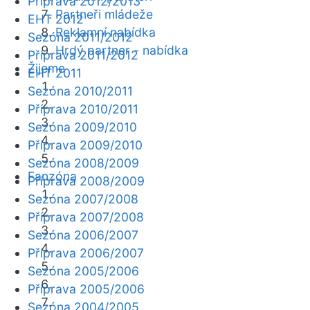
Příprava 2012/2013
Partneři mládeže
EHT 2012
Reklamní nabídka
Sezóna 2011/2012
Hrdý partner - nabídka
Příprava 2011/2012
Žijeme
EHT 2011
Sezóna 2010/2011
Příprava 2010/2011
Sezóna 2009/2010
Příprava 2009/2010
Sezóna 2008/2009
Fanzóna
Příprava 2008/2009
Sezóna 2007/2008
Příprava 2007/2008
Sezóna 2006/2007
Příprava 2006/2007
Sezóna 2005/2006
Příprava 2005/2006
Sezóna 2004/2005