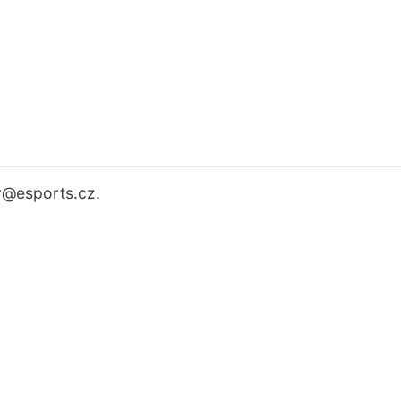
r
@esports.cz.