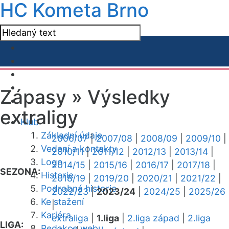
HC Kometa Brno
Zápasy »
Výsledky
extraligy
Klub
Základní údaje
2006/07
|
2007/08
|
2008/09
|
2009/10
|
Vedení a kontakty
2010/11
|
2011/12
|
2012/13
|
2013/14
|
Logo
2014/15
|
2015/16
|
2016/17
|
2017/18
|
SEZONA:
Historie
2018/19
|
2019/20
|
2020/21
|
2021/22
|
Podrobná historie
2022/23
|
2023/24
|
2024/25
|
2025/26
Ke stažení
|
Kariéra
extraliga
|
1.liga
|
2.liga západ
|
2.liga
LIGA:
Redakce webu