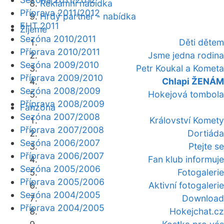
Reklamní nabídka
Příprava 2011/2012
Hrdý partner - nabídka
EHT 2011
Žijeme
Sezóna 2010/2011
Děti dětem
Příprava 2010/2011
Jsme jedna rodina
Sezóna 2009/2010
Petr Koukal a Kometa
Příprava 2009/2010
Chlapi ŽENÁM
Sezóna 2008/2009
Hokejová tombola
Příprava 2008/2009
Fanzóna
Sezóna 2007/2008
Království Komety
Příprava 2007/2008
Dortiáda
Sezóna 2006/2007
Ptejte se
Příprava 2006/2007
Fan klub informuje
Sezóna 2005/2006
Fotogalerie
Příprava 2005/2006
Aktivní fotogalerie
Sezóna 2004/2005
Download
Příprava 2004/2005
Hokejchat.cz