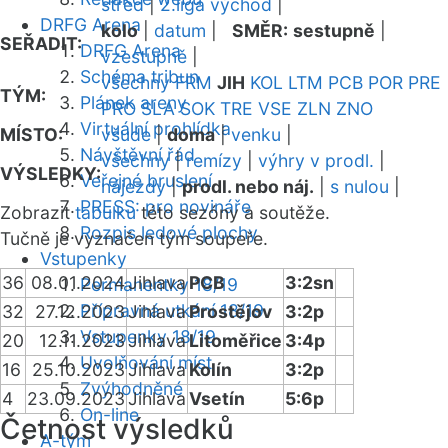
střed
|
2.liga východ
|
DRFG Arena
kolo
|
datum
|
SMĚR:
sestupně
|
SEŘADIT:
DRFG Arena
vzestupně
|
Schéma tribun
všechny
FRM
JIH
KOL
LTM
PCB
POR
PRE
TÝM:
Plánek areny
PRO
SLA
SOK
TRE
VSE
ZLN
ZNO
Virtuální prohlídka
MÍSTO:
všude
|
doma
|
venku
|
Návštěvní řád
všechny
|
remízy
|
výhry v prodl.
|
VÝSLEDKY:
Veřejné bruslení
nájezdy
|
prodl. nebo náj.
|
s nulou
|
PRESS: pro novináře
Zobrazit
tabulku
této sezóny a soutěže.
Rozpis ledové plochy
Tučně je vyznačen tým soupeře.
Vstupenky
36
08.01.2024
Jihlava
PCB
3:2sn
Permanentky 18/19
Přípravná utkání 18/19
32
27.12.2023
Jihlava
Prostějov
3:2p
Vstupenky 18/19
20
12.11.2023
Jihlava
Litoměřice
3:4p
Uvolňování míst
16
25.10.2023
Jihlava
Kolín
3:2p
Zvýhodněné
4
23.09.2023
Jihlava
Vsetín
5:6p
On-line
Četnost výsledků
A-tým