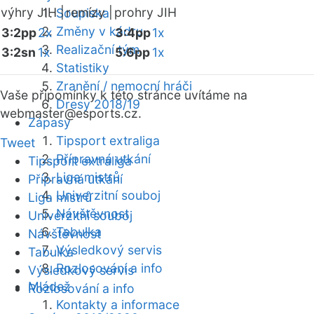
výhry JIH |
remízy |
prohry JIH
Soupiska
Změny v kádru
3:2pp
2x
3:4pp
1x
Realizační tým
3:2sn
1x
5:6pp
1x
Statistiky
Zranění / nemocní hráči
Vaše připomínky k této stránce uvítáme na
Dresy 2018/19
webmaster
@esports.cz.
Zápasy
Tipsport extraliga
Tweet
Přípravná utkání
Tipsport extraliga
Liga mistrů
Přípravná utkání
Univerzitní souboj
Liga mistrů
Návštěvnost
Univerzitní souboj
Tabulka
Návštěvnost
Výsledkový servis
Tabulka
Rozlosování a info
Výsledkový servis
Mládež
Rozlosování a info
Kontakty a informace