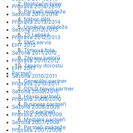
Realizační týmy
Příprava 2014/2015
Partneři mládeže
Sezóna 2013/2014
Nábor dětí
Příprava 2013/2014
Úspěchy mládeže
Sezóna 2012/2013
ZŠ Labská
Příprava 2012/2013
SMS servis
EHT 2012
Týmová fota
Sezóna 2011/2012
Zápasy juniorů
Příprava 2011/2012
Zápasy dorostu
EHT 2011
Partneři
Sezóna 2010/2011
Generální partner
Příprava 2010/2011
GOLD hlavní partner
Sezóna 2009/2010
Hlavní partneři
Příprava 2009/2010
Business partneři
Sezóna 2008/2009
Hrdí partneři
Příprava 2008/2009
Mediální partneři
Sezóna 2007/2008
Partneři mládeže
Příprava 2007/2008