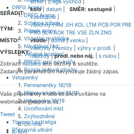
střed
|
2.liga východ
|
DRFG Arena
kolo
|
datum
|
SMĚR:
sestupně
|
SEŘADIT:
DRFG Arena
vzestupně
|
Schéma tribun
všechny
FRM
JIH
KOL
LTM
PCB
POR
PRE
TÝM:
Plánek areny
PRO
SLA
SOK
TRE
VSE
ZLN
ZNO
Virtuální prohlídka
MÍSTO:
všude
|
doma
|
venku
|
Návštěvní řád
všechny
|
remízy
|
výhry v prodl.
|
VÝSLEDKY:
Veřejné bruslení
nájezdy
|
prodl. nebo náj.
|
s nulou
|
PRESS: pro novináře
Zobrazit
tabulku
této sezóny a soutěže.
Rozpis ledové plochy
Zadaným parametrům nevyhovuje žádný zápas.
Vstupenky
Permanentky 18/19
Přípravná utkání 18/19
Vaše připomínky k této stránce uvítáme na
Vstupenky 18/19
webmaster
@esports.cz.
Uvolňování míst
Tweet
Zvýhodněné
Tipsport extraliga
On-line
Přípravná utkání
A-tým