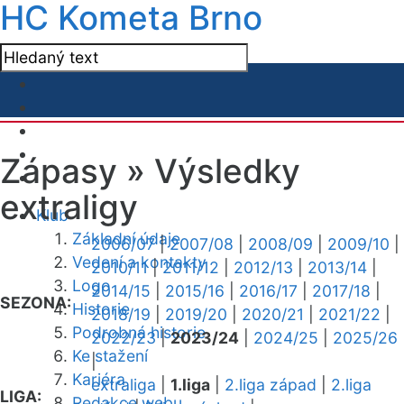
HC Kometa Brno
Zápasy »
Výsledky
extraligy
Klub
Základní údaje
2006/07
|
2007/08
|
2008/09
|
2009/10
|
Vedení a kontakty
2010/11
|
2011/12
|
2012/13
|
2013/14
|
Logo
2014/15
|
2015/16
|
2016/17
|
2017/18
|
SEZONA:
Historie
2018/19
|
2019/20
|
2020/21
|
2021/22
|
Podrobná historie
2022/23
|
2023/24
|
2024/25
|
2025/26
Ke stažení
|
Kariéra
extraliga
|
1.liga
|
2.liga západ
|
2.liga
LIGA:
Redakce webu