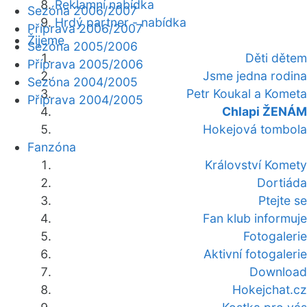
Reklamní nabídka
Sezóna 2006/2007
Hrdý partner - nabídka
Příprava 2006/2007
Žijeme
Sezóna 2005/2006
Děti dětem
Příprava 2005/2006
Jsme jedna rodina
Sezóna 2004/2005
Petr Koukal a Kometa
Příprava 2004/2005
Chlapi ŽENÁM
Hokejová tombola
Fanzóna
Království Komety
Dortiáda
Ptejte se
Fan klub informuje
Fotogalerie
Aktivní fotogalerie
Download
Hokejchat.cz