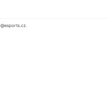
r
@esports.cz.