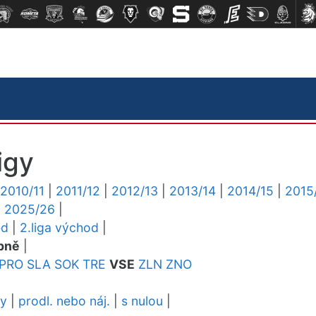
igy
2010/11
|
2011/12
|
2012/13
|
2013/14
|
2014/15
|
2015
|
2025/26
|
ed
|
2.liga východ
|
pně
|
PRO
SLA
SOK
TRE
VSE
ZLN
ZNO
dy
|
prodl. nebo náj.
|
s nulou
|