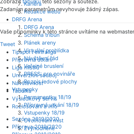
Zobrazit
tabulku
této sezóny a soutěže.
Kariéra
Zadaným parametrům nevyhovuje žádný zápas.
Redakce webu
DRFG Arena
DRFG Arena
Vaše připomínky k této stránce uvítáme na webmaste
Schéma tribun
Plánek areny
Tweet
Virtuální prohlídka
Tipsport extraliga
Návštěvní řád
Přípravná utkání
Veřejné bruslení
Liga mistrů
PRESS: pro novináře
Univerzitní souboj
Rozpis ledové plochy
Návštěvnost
Vstupenky
Tabulka
Permanentky 18/19
Výsledkový servis
Přípravná utkání 18/19
Rozlosování a info
Vstupenky 18/19
Sezóna 2019/2020
Uvolňování míst
Příprava 2019/2020
Zvýhodněné