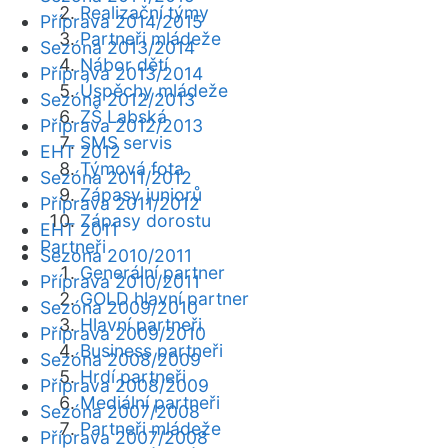
Realizační týmy
Příprava 2014/2015
Partneři mládeže
Sezóna 2013/2014
Nábor dětí
Příprava 2013/2014
Úspěchy mládeže
Sezóna 2012/2013
ZŠ Labská
Příprava 2012/2013
SMS servis
EHT 2012
Týmová fota
Sezóna 2011/2012
Zápasy juniorů
Příprava 2011/2012
Zápasy dorostu
EHT 2011
Partneři
Sezóna 2010/2011
Generální partner
Příprava 2010/2011
GOLD hlavní partner
Sezóna 2009/2010
Hlavní partneři
Příprava 2009/2010
Business partneři
Sezóna 2008/2009
Hrdí partneři
Příprava 2008/2009
Mediální partneři
Sezóna 2007/2008
Partneři mládeže
Příprava 2007/2008