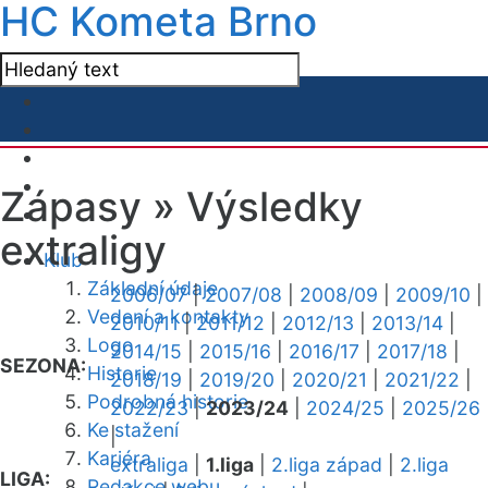
HC Kometa Brno
Zápasy »
Výsledky
extraligy
Klub
Základní údaje
2006/07
|
2007/08
|
2008/09
|
2009/10
|
Vedení a kontakty
2010/11
|
2011/12
|
2012/13
|
2013/14
|
Logo
2014/15
|
2015/16
|
2016/17
|
2017/18
|
SEZONA:
Historie
2018/19
|
2019/20
|
2020/21
|
2021/22
|
Podrobná historie
2022/23
|
2023/24
|
2024/25
|
2025/26
Ke stažení
|
Kariéra
extraliga
|
1.liga
|
2.liga západ
|
2.liga
LIGA:
Redakce webu