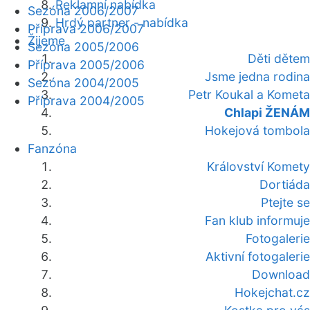
Reklamní nabídka
Sezóna 2006/2007
Hrdý partner - nabídka
Příprava 2006/2007
Žijeme
Sezóna 2005/2006
Děti dětem
Příprava 2005/2006
Jsme jedna rodina
Sezóna 2004/2005
Petr Koukal a Kometa
Příprava 2004/2005
Chlapi ŽENÁM
Hokejová tombola
Fanzóna
Království Komety
Dortiáda
Ptejte se
Fan klub informuje
Fotogalerie
Aktivní fotogalerie
Download
Hokejchat.cz