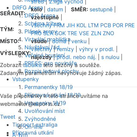
střed
|
2.liga východ
|
DRFG Arena
kolo
|
datum
|
SMĚR:
sestupně
|
SEŘADIT:
DRFG Arena
vzestupně
|
Schéma tribun
všechny
FRM
JIH
KOL
LTM
PCB
POR
PRE
TÝM:
Plánek areny
PRO
SLA
SOK
TRE
VSE
ZLN
ZNO
Virtuální prohlídka
MÍSTO:
všude
|
doma
|
venku
|
Návštěvní řád
všechny
|
remízy
|
výhry v prodl.
|
VÝSLEDKY:
Veřejné bruslení
nájezdy
|
prodl. nebo náj.
|
s nulou
|
PRESS: pro novináře
Zobrazit
tabulku
této sezóny a soutěže.
Rozpis ledové plochy
Zadaným parametrům nevyhovuje žádný zápas.
Vstupenky
Permanentky 18/19
Přípravná utkání 18/19
Vaše připomínky k této stránce uvítáme na
Vstupenky 18/19
webmaster
@esports.cz.
Uvolňování míst
Tweet
Zvýhodněné
Tipsport extraliga
On-line
Přípravná utkání
A-tým