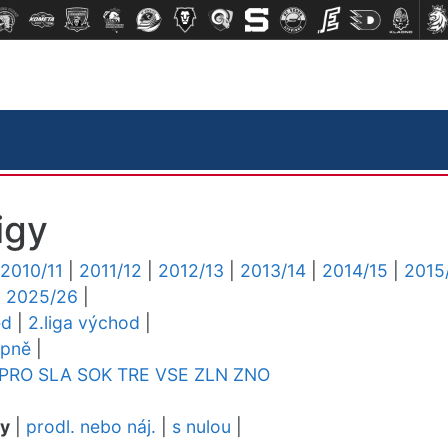
igy
2010/11
|
2011/12
|
2012/13
|
2013/14
|
2014/15
|
2015
|
2025/26
|
ed
|
2.liga východ
|
upně
|
PRO
SLA
SOK
TRE
VSE
ZLN
ZNO
dy
|
prodl. nebo náj.
|
s nulou
|