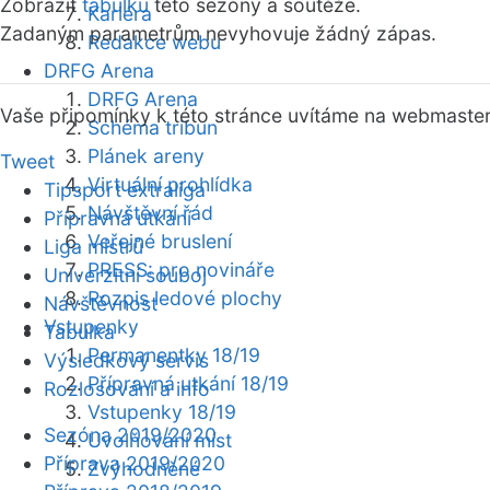
Zobrazit
tabulku
této sezóny a soutěže.
Kariéra
Zadaným parametrům nevyhovuje žádný zápas.
Redakce webu
DRFG Arena
DRFG Arena
Vaše připomínky k této stránce uvítáme na webmaste
Schéma tribun
Plánek areny
Tweet
Virtuální prohlídka
Tipsport extraliga
Návštěvní řád
Přípravná utkání
Veřejné bruslení
Liga mistrů
PRESS: pro novináře
Univerzitní souboj
Rozpis ledové plochy
Návštěvnost
Vstupenky
Tabulka
Permanentky 18/19
Výsledkový servis
Přípravná utkání 18/19
Rozlosování a info
Vstupenky 18/19
Sezóna 2019/2020
Uvolňování míst
Příprava 2019/2020
Zvýhodněné