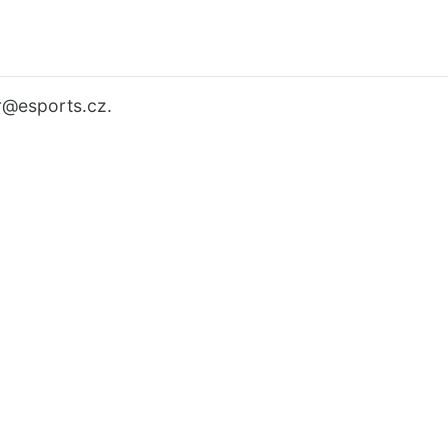
r
@esports.cz.