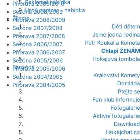
Reklamní nabídka
Příprava 2009/2010
Hrdý partner - nabídka
Sezóna 2008/2009
Žijeme
Příprava 2008/2009
Děti dětem
Sezóna 2007/2008
Jsme jedna rodina
Příprava 2007/2008
Petr Koukal a Kometa
Sezóna 2006/2007
Chlapi ŽENÁM
Příprava 2006/2007
Hokejová tombola
Sezóna 2005/2006
Fanzóna
Příprava 2005/2006
Království Komety
Sezóna 2004/2005
Dortiáda
Příprava 2004/2005
Ptejte se
Fan klub informuje
Fotogalerie
Aktivní fotogalerie
Download
Hokejchat.cz