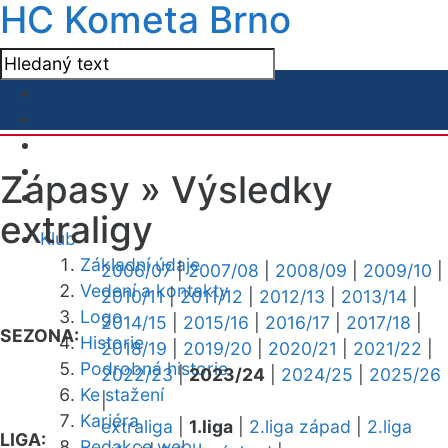
HC Kometa Brno
Zápasy »
Výsledky
extraligy
Klub
Základní údaje
2006/07
|
2007/08
|
2008/09
|
2009/10
|
Vedení a kontakty
2010/11
|
2011/12
|
2012/13
|
2013/14
|
Logo
2014/15
|
2015/16
|
2016/17
|
2017/18
|
SEZONA:
Historie
2018/19
|
2019/20
|
2020/21
|
2021/22
|
Podrobná historie
2022/23
|
2023/24
|
2024/25
|
2025/26
Ke stažení
|
Kariéra
extraliga
|
1.liga
|
2.liga západ
|
2.liga
LIGA:
Redakce webu