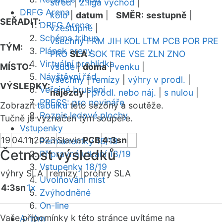
střed
|
2.liga východ
|
DRFG Arena
kolo
|
datum
|
SMĚR:
sestupně
|
SEŘADIT:
DRFG Arena
vzestupně
|
Schéma tribun
všechny
FRM
JIH
KOL
LTM
PCB
POR
PRE
TÝM:
Plánek areny
PRO
SLA
SOK
TRE
VSE
ZLN
ZNO
Virtuální prohlídka
MÍSTO:
všude
|
doma
|
venku
|
Návštěvní řád
všechny
|
remízy
|
výhry v prodl.
|
VÝSLEDKY:
Veřejné bruslení
nájezdy
|
prodl. nebo náj.
|
s nulou
|
PRESS: pro novináře
Zobrazit
tabulku
této sezóny a soutěže.
Rozpis ledové plochy
Tučně je vyznačen tým soupeře.
Vstupenky
19
04.11.2023
Slavia
PCB
4:3sn
Permanentky 18/19
Četnost výsledků
Přípravná utkání 18/19
Vstupenky 18/19
výhry SLA |
remízy |
prohry SLA
Uvolňování míst
4:3sn
1x
Zvýhodněné
On-line
Vaše připomínky k této stránce uvítáme na
A-tým