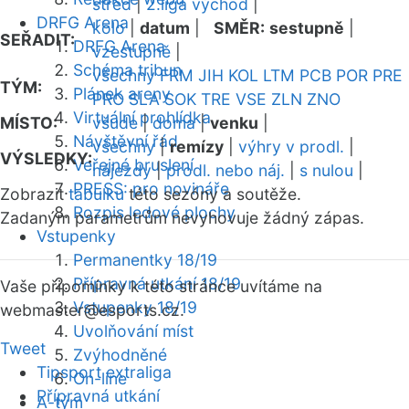
střed
|
2.liga východ
|
DRFG Arena
kolo
|
datum
|
SMĚR:
sestupně
|
SEŘADIT:
DRFG Arena
vzestupně
|
Schéma tribun
všechny
FRM
JIH
KOL
LTM
PCB
POR
PRE
TÝM:
Plánek areny
PRO
SLA
SOK
TRE
VSE
ZLN
ZNO
Virtuální prohlídka
MÍSTO:
všude
|
doma
|
venku
|
Návštěvní řád
všechny
|
remízy
|
výhry v prodl.
|
VÝSLEDKY:
Veřejné bruslení
nájezdy
|
prodl. nebo náj.
|
s nulou
|
PRESS: pro novináře
Zobrazit
tabulku
této sezóny a soutěže.
Rozpis ledové plochy
Zadaným parametrům nevyhovuje žádný zápas.
Vstupenky
Permanentky 18/19
Přípravná utkání 18/19
Vaše připomínky k této stránce uvítáme na
Vstupenky 18/19
webmaster
@esports.cz.
Uvolňování míst
Tweet
Zvýhodněné
Tipsport extraliga
On-line
Přípravná utkání
A-tým