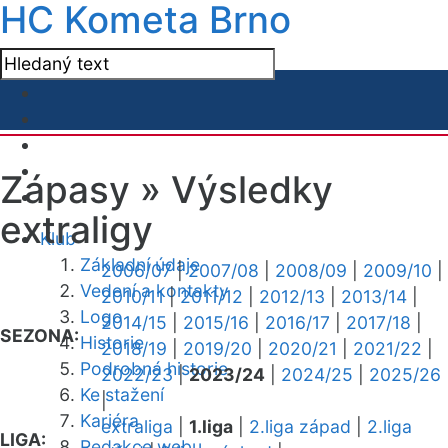
HC Kometa Brno
Zápasy »
Výsledky
extraligy
Klub
Základní údaje
2006/07
|
2007/08
|
2008/09
|
2009/10
|
Vedení a kontakty
2010/11
|
2011/12
|
2012/13
|
2013/14
|
Logo
2014/15
|
2015/16
|
2016/17
|
2017/18
|
SEZONA:
Historie
2018/19
|
2019/20
|
2020/21
|
2021/22
|
Podrobná historie
2022/23
|
2023/24
|
2024/25
|
2025/26
Ke stažení
|
Kariéra
extraliga
|
1.liga
|
2.liga západ
|
2.liga
LIGA:
Redakce webu