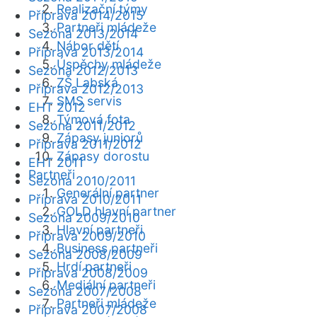
Realizační týmy
Příprava 2014/2015
Partneři mládeže
Sezóna 2013/2014
Nábor dětí
Příprava 2013/2014
Úspěchy mládeže
Sezóna 2012/2013
ZŠ Labská
Příprava 2012/2013
SMS servis
EHT 2012
Týmová fota
Sezóna 2011/2012
Zápasy juniorů
Příprava 2011/2012
Zápasy dorostu
EHT 2011
Partneři
Sezóna 2010/2011
Generální partner
Příprava 2010/2011
GOLD hlavní partner
Sezóna 2009/2010
Hlavní partneři
Příprava 2009/2010
Business partneři
Sezóna 2008/2009
Hrdí partneři
Příprava 2008/2009
Mediální partneři
Sezóna 2007/2008
Partneři mládeže
Příprava 2007/2008