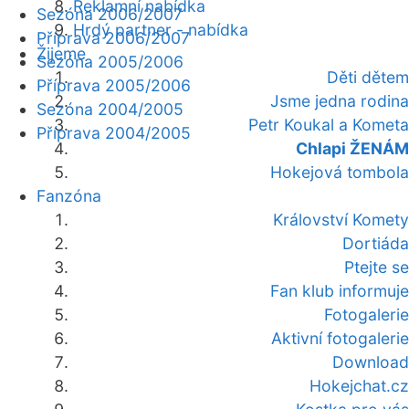
Reklamní nabídka
Sezóna 2006/2007
Hrdý partner - nabídka
Příprava 2006/2007
Žijeme
Sezóna 2005/2006
Děti dětem
Příprava 2005/2006
Jsme jedna rodina
Sezóna 2004/2005
Petr Koukal a Kometa
Příprava 2004/2005
Chlapi ŽENÁM
Hokejová tombola
Fanzóna
Království Komety
Dortiáda
Ptejte se
Fan klub informuje
Fotogalerie
Aktivní fotogalerie
Download
Hokejchat.cz