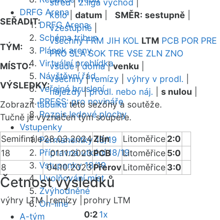
střed
|
2.liga východ
|
DRFG Arena
kolo
|
datum
|
SMĚR:
sestupně
|
SEŘADIT:
DRFG Arena
vzestupně
|
Schéma tribun
všechny
FRM
JIH
KOL
LTM
PCB
POR
PRE
TÝM:
Plánek areny
PRO
SLA
SOK
TRE
VSE
ZLN
ZNO
Virtuální prohlídka
MÍSTO:
všude
|
doma
|
venku
|
Návštěvní řád
všechny
|
remízy
|
výhry v prodl.
|
VÝSLEDKY:
Veřejné bruslení
nájezdy
|
prodl. nebo náj.
|
s nulou
|
PRESS: pro novináře
Zobrazit
tabulku
této sezóny a soutěže.
Rozpis ledové plochy
Tučně je vyznačen tým soupeře.
Vstupenky
Semifinále
28.03.2024
Zlín
Litoměřice
2:0
Permanentky 18/19
Přípravná utkání 18/19
18
01.11.2023
PCB
Litoměřice
5:0
Vstupenky 18/19
8
04.10.2023
Přerov
Litoměřice
3:0
Uvolňování míst
Četnost výsledků
Zvýhodněné
výhry LTM |
remízy |
prohry LTM
On-line
0:2
1x
A-tým