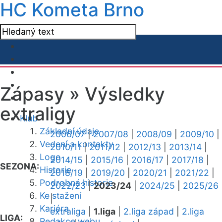
HC Kometa Brno
Zápasy »
Výsledky
extraligy
Klub
Základní údaje
2006/07
|
2007/08
|
2008/09
|
2009/10
|
Vedení a kontakty
2010/11
|
2011/12
|
2012/13
|
2013/14
|
Logo
2014/15
|
2015/16
|
2016/17
|
2017/18
|
SEZONA:
Historie
2018/19
|
2019/20
|
2020/21
|
2021/22
|
Podrobná historie
2022/23
|
2023/24
|
2024/25
|
2025/26
Ke stažení
|
Kariéra
extraliga
|
1.liga
|
2.liga západ
|
2.liga
LIGA:
Redakce webu