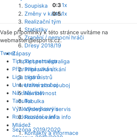
0:3
1x
Soupiska
Změny v kádru
0:5
1x
Realizační tým
Statistiky
Vaše připomínky k této stránce uvítáme na
Zranění / nemocní hráči
webmaster
@esports.cz.
Dresy 2018/19
Tweet
Zápasy
Tipsport extraliga
Tipsport extraliga
Přípravná utkání
Přípravná utkání
Liga mistrů
Liga mistrů
Univerzitní souboj
Univerzitní souboj
Návštěvnost
Návštěvnost
Tabulka
Tabulka
Výsledkový servis
Výsledkový servis
Rozlosování a info
Rozlosování a info
Mládež
Sezóna 2019/2020
Kontakty a informace