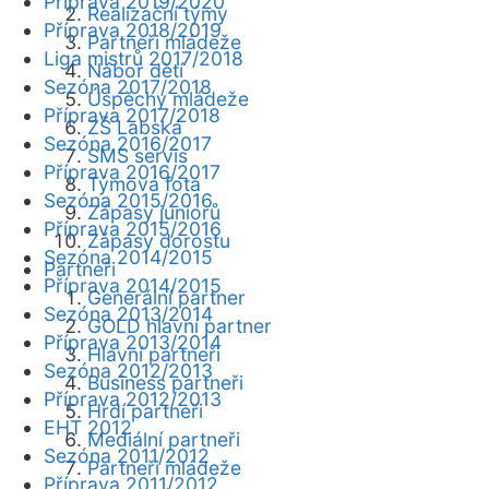
Příprava 2019/2020
Realizační týmy
Příprava 2018/2019
Partneři mládeže
Liga mistrů 2017/2018
Nábor dětí
Sezóna 2017/2018
Úspěchy mládeže
Příprava 2017/2018
ZŠ Labská
Sezóna 2016/2017
SMS servis
Příprava 2016/2017
Týmová fota
Sezóna 2015/2016
Zápasy juniorů
Příprava 2015/2016
Zápasy dorostu
Sezóna 2014/2015
Partneři
Příprava 2014/2015
Generální partner
Sezóna 2013/2014
GOLD hlavní partner
Příprava 2013/2014
Hlavní partneři
Sezóna 2012/2013
Business partneři
Příprava 2012/2013
Hrdí partneři
EHT 2012
Mediální partneři
Sezóna 2011/2012
Partneři mládeže
Příprava 2011/2012