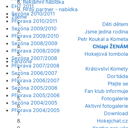
Reklamní nabídka
EHT 2011
Hrdý partner - nabídka
Sezóna 2010/2011
Žijeme
Příprava 2010/2011
Děti dětem
Sezóna 2009/2010
Jsme jedna rodina
Příprava 2009/2010
Petr Koukal a Kometa
Sezóna 2008/2009
Chlapi ŽENÁM
Příprava 2008/2009
Hokejová tombola
Sezóna 2007/2008
Fanzóna
Příprava 2007/2008
Království Komety
Sezóna 2006/2007
Dortiáda
Příprava 2006/2007
Ptejte se
Sezóna 2005/2006
Fan klub informuje
Příprava 2005/2006
Fotogalerie
Sezóna 2004/2005
Aktivní fotogalerie
Příprava 2004/2005
Download
Hokejchat.cz