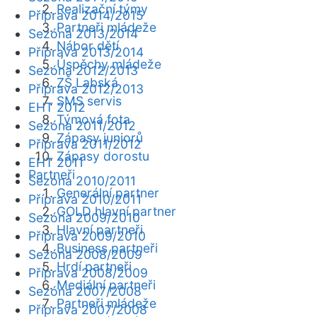
Realizační týmy
Příprava 2014/2015
Partneři mládeže
Sezóna 2013/2014
Nábor dětí
Příprava 2013/2014
Úspěchy mládeže
Sezóna 2012/2013
ZŠ Labská
Příprava 2012/2013
SMS servis
EHT 2012
Týmová fota
Sezóna 2011/2012
Zápasy juniorů
Příprava 2011/2012
Zápasy dorostu
EHT 2011
Partneři
Sezóna 2010/2011
Generální partner
Příprava 2010/2011
GOLD hlavní partner
Sezóna 2009/2010
Hlavní partneři
Příprava 2009/2010
Business partneři
Sezóna 2008/2009
Hrdí partneři
Příprava 2008/2009
Mediální partneři
Sezóna 2007/2008
Partneři mládeže
Příprava 2007/2008