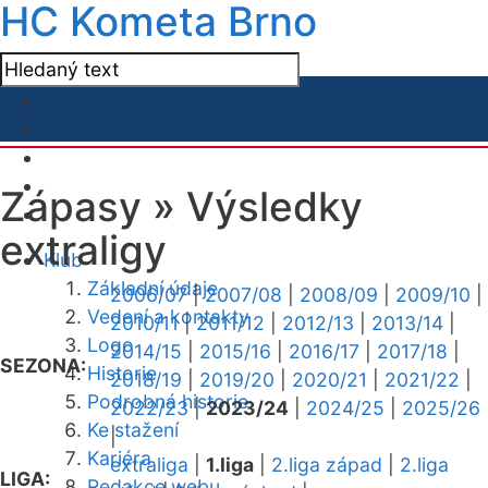
HC Kometa Brno
Zápasy »
Výsledky
extraligy
Klub
Základní údaje
2006/07
|
2007/08
|
2008/09
|
2009/10
|
Vedení a kontakty
2010/11
|
2011/12
|
2012/13
|
2013/14
|
Logo
2014/15
|
2015/16
|
2016/17
|
2017/18
|
SEZONA:
Historie
2018/19
|
2019/20
|
2020/21
|
2021/22
|
Podrobná historie
2022/23
|
2023/24
|
2024/25
|
2025/26
Ke stažení
|
Kariéra
extraliga
|
1.liga
|
2.liga západ
|
2.liga
LIGA:
Redakce webu