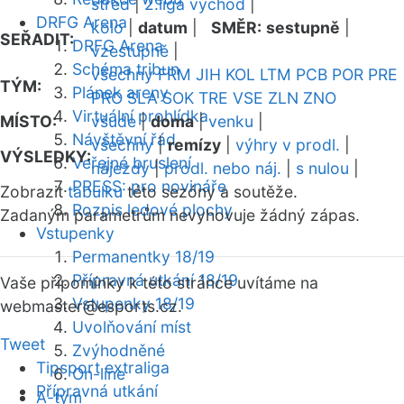
střed
|
2.liga východ
|
DRFG Arena
kolo
|
datum
|
SMĚR:
sestupně
|
SEŘADIT:
DRFG Arena
vzestupně
|
Schéma tribun
všechny
FRM
JIH
KOL
LTM
PCB
POR
PRE
TÝM:
Plánek areny
PRO
SLA
SOK
TRE
VSE
ZLN
ZNO
Virtuální prohlídka
MÍSTO:
všude
|
doma
|
venku
|
Návštěvní řád
všechny
|
remízy
|
výhry v prodl.
|
VÝSLEDKY:
Veřejné bruslení
nájezdy
|
prodl. nebo náj.
|
s nulou
|
PRESS: pro novináře
Zobrazit
tabulku
této sezóny a soutěže.
Rozpis ledové plochy
Zadaným parametrům nevyhovuje žádný zápas.
Vstupenky
Permanentky 18/19
Přípravná utkání 18/19
Vaše připomínky k této stránce uvítáme na
Vstupenky 18/19
webmaster
@esports.cz.
Uvolňování míst
Tweet
Zvýhodněné
Tipsport extraliga
On-line
Přípravná utkání
A-tým