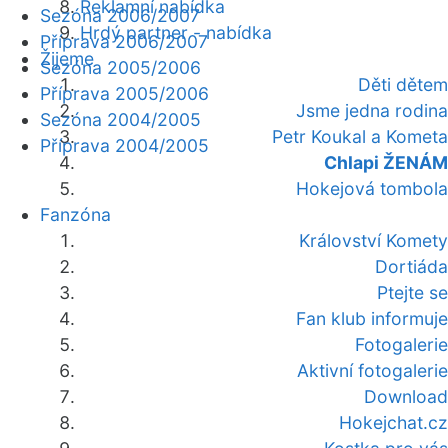
Reklamní nabídka
Sezóna 2006/2007
Hrdý partner - nabídka
Příprava 2006/2007
Žijeme
Sezóna 2005/2006
Děti dětem
Příprava 2005/2006
Jsme jedna rodina
Sezóna 2004/2005
Petr Koukal a Kometa
Příprava 2004/2005
Chlapi ŽENÁM
Hokejová tombola
Fanzóna
Království Komety
Dortiáda
Ptejte se
Fan klub informuje
Fotogalerie
Aktivní fotogalerie
Download
Hokejchat.cz