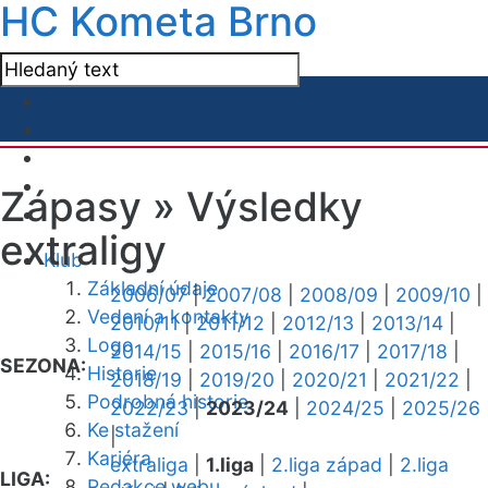
HC Kometa Brno
Zápasy »
Výsledky
extraligy
Klub
Základní údaje
2006/07
|
2007/08
|
2008/09
|
2009/10
|
Vedení a kontakty
2010/11
|
2011/12
|
2012/13
|
2013/14
|
Logo
2014/15
|
2015/16
|
2016/17
|
2017/18
|
SEZONA:
Historie
2018/19
|
2019/20
|
2020/21
|
2021/22
|
Podrobná historie
2022/23
|
2023/24
|
2024/25
|
2025/26
Ke stažení
|
Kariéra
extraliga
|
1.liga
|
2.liga západ
|
2.liga
LIGA:
Redakce webu