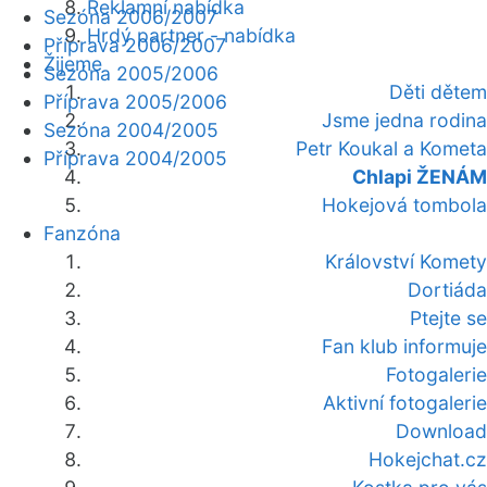
Reklamní nabídka
Sezóna 2006/2007
Hrdý partner - nabídka
Příprava 2006/2007
Žijeme
Sezóna 2005/2006
Děti dětem
Příprava 2005/2006
Jsme jedna rodina
Sezóna 2004/2005
Petr Koukal a Kometa
Příprava 2004/2005
Chlapi ŽENÁM
Hokejová tombola
Fanzóna
Království Komety
Dortiáda
Ptejte se
Fan klub informuje
Fotogalerie
Aktivní fotogalerie
Download
Hokejchat.cz