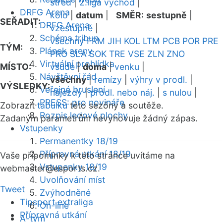
střed
|
2.liga východ
|
DRFG Arena
kolo
|
datum
|
SMĚR:
sestupně
|
SEŘADIT:
DRFG Arena
vzestupně
|
Schéma tribun
všechny
FRM
JIH
KOL
LTM
PCB
POR
PRE
TÝM:
Plánek areny
PRO
SLA
SOK
TRE
VSE
ZLN
ZNO
Virtuální prohlídka
MÍSTO:
všude
|
doma
|
venku
|
Návštěvní řád
všechny
|
remízy
|
výhry v prodl.
|
VÝSLEDKY:
Veřejné bruslení
nájezdy
|
prodl. nebo náj.
|
s nulou
|
PRESS: pro novináře
Zobrazit
tabulku
této sezóny a soutěže.
Rozpis ledové plochy
Zadaným parametrům nevyhovuje žádný zápas.
Vstupenky
Permanentky 18/19
Přípravná utkání 18/19
Vaše připomínky k této stránce uvítáme na
Vstupenky 18/19
webmaster
@esports.cz.
Uvolňování míst
Tweet
Zvýhodněné
Tipsport extraliga
On-line
Přípravná utkání
A-tým