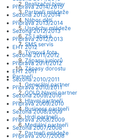
Realizační týmy
Příprava 2014/2015
Partneři mládeže
Sezóna 2013/2014
Nábor dětí
Příprava 2013/2014
Úspěchy mládeže
Sezóna 2012/2013
ZŠ Labská
Příprava 2012/2013
SMS servis
EHT 2012
Týmová fota
Sezóna 2011/2012
Zápasy juniorů
Příprava 2011/2012
Zápasy dorostu
EHT 2011
Partneři
Sezóna 2010/2011
Generální partner
Příprava 2010/2011
GOLD hlavní partner
Sezóna 2009/2010
Hlavní partneři
Příprava 2009/2010
Business partneři
Sezóna 2008/2009
Hrdí partneři
Příprava 2008/2009
Mediální partneři
Sezóna 2007/2008
Partneři mládeže
Příprava 2007/2008