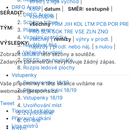
střed
|
2.liga východ
|
DRFG Arena
kolo
|
datum
|
SMĚR:
sestupně
|
SEŘADIT:
DRFG Arena
vzestupně
|
Schéma tribun
všechny
FRM
JIH
KOL
LTM
PCB
POR
PRE
TÝM:
Plánek areny
PRO
SLA
SOK
TRE
VSE
ZLN
ZNO
Virtuální prohlídka
všechny
|
remízy
|
výhry v prodl.
|
VÝSLEDKY:
Návštěvní řád
nájezdy
|
prodl. nebo náj.
|
s nulou
|
Veřejné bruslení
Zobrazit
tabulku
této sezóny a soutěže.
PRESS: pro novináře
Zadaným parametrům nevyhovuje žádný zápas.
Rozpis ledové plochy
Vstupenky
Permanentky 18/19
Vaše připomínky k této stránce uvítáme na
Přípravná utkání 18/19
webmaster
@esports.cz.
Vstupenky 18/19
Tweet
Uvolňování míst
Tipsport extraliga
Zvýhodněné
Přípravná utkání
On-line
Liga mistrů
A-tým