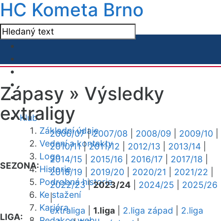
HC Kometa Brno
Zápasy »
Výsledky
extraligy
Klub
Základní údaje
2006/07
|
2007/08
|
2008/09
|
2009/10
|
Vedení a kontakty
2010/11
|
2011/12
|
2012/13
|
2013/14
|
Logo
2014/15
|
2015/16
|
2016/17
|
2017/18
|
SEZONA:
Historie
2018/19
|
2019/20
|
2020/21
|
2021/22
|
Podrobná historie
2022/23
|
2023/24
|
2024/25
|
2025/26
Ke stažení
|
Kariéra
extraliga
|
1.liga
|
2.liga západ
|
2.liga
LIGA:
Redakce webu