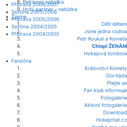
Reklamní nabídka
Příprava 2006/2007
Hrdý partner - nabídka
Sezóna 2005/2006
Žijeme
Příprava 2005/2006
Děti dětem
Sezóna 2004/2005
Jsme jedna rodina
Příprava 2004/2005
Petr Koukal a Kometa
Chlapi ŽENÁM
Hokejová tombola
Fanzóna
Království Komety
Dortiáda
Ptejte se
Fan klub informuje
Fotogalerie
Aktivní fotogalerie
Download
Hokejchat.cz