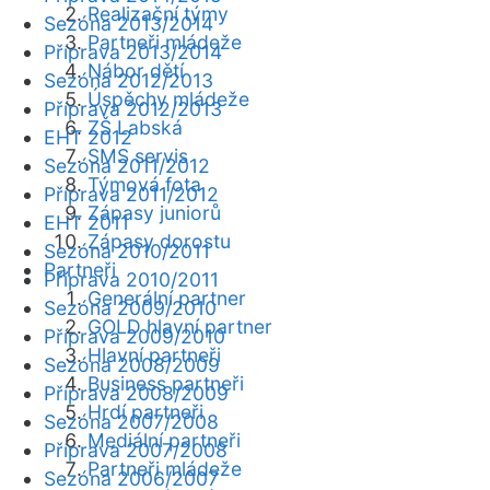
Realizační týmy
Sezóna 2013/2014
Partneři mládeže
Příprava 2013/2014
Nábor dětí
Sezóna 2012/2013
Úspěchy mládeže
Příprava 2012/2013
ZŠ Labská
EHT 2012
SMS servis
Sezóna 2011/2012
Týmová fota
Příprava 2011/2012
Zápasy juniorů
EHT 2011
Zápasy dorostu
Sezóna 2010/2011
Partneři
Příprava 2010/2011
Generální partner
Sezóna 2009/2010
GOLD hlavní partner
Příprava 2009/2010
Hlavní partneři
Sezóna 2008/2009
Business partneři
Příprava 2008/2009
Hrdí partneři
Sezóna 2007/2008
Mediální partneři
Příprava 2007/2008
Partneři mládeže
Sezóna 2006/2007