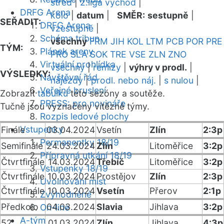
střed
|
2.liga východ
|
DRFG Arena
kolo
|
datum
|
SMĚR:
sestupně
|
SEŘADIT:
DRFG Arena
vzestupně
|
Schéma tribun
všechny
FRM
JIH
KOL
LTM
PCB
POR
PRE
TÝM:
Plánek areny
PRO
SLA
SOK
TRE
VSE
ZLN
ZNO
Virtuální prohlídka
všechny
|
remízy
|
výhry v prodl.
|
VÝSLEDKY:
Návštěvní řád
nájezdy
|
prodl. nebo náj.
|
s nulou
|
Veřejné bruslení
Zobrazit
tabulku
této sezóny a soutěže.
PRESS: pro novináře
Tučně jsou vyznačeny vítězné týmy.
Rozpis ledové plochy
Vstupenky
Finále
03.04.2024
Vsetín
Zlín
2:3p
Permanentky 18/19
Semifinále
24.03.2024
Zlín
Litoměřice
3:2p
Přípravná utkání 18/19
Čtvrtfinále
14.03.2024
Třebíč
Litoměřice
3:2p
Vstupenky 18/19
Čtvrtfinále
10.03.2024
Prostějov
Zlín
2:3p
Uvolňování míst
Čtvrtfinále
10.03.2024
Vsetín
Přerov
2:1p
Zvýhodněné
Předkolo
04.03.2024
Slavia
Jihlava
3:2p
On-line
A-tým
52
01.03.2024
Zlín
Jihlava
4:3p