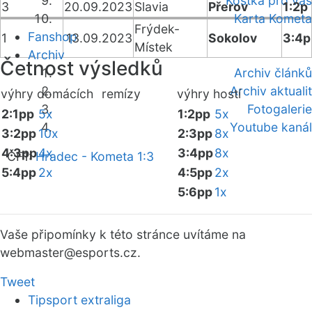
Kostka pro vás
3
20.09.2023
Slavia
Přerov
1:2p
Karta Kometa
Frýdek-
Fanshop
1
13.09.2023
Sokolov
3:4p
Místek
Archiv
Četnost výsledků
Archiv článků
Archiv aktualit
výhry domácích
remízy
výhry hostí
Fotogalerie
2:1pp
5x
1:2pp
5x
Youtube kanál
3:2pp
10x
2:3pp
8x
4:3pp
4x
3:4pp
8x
ČF1:
Hradec - Kometa 1:3
5:4pp
2x
4:5pp
2x
5:6pp
1x
Vaše připomínky k této stránce uvítáme na
webmaster
@esports.cz.
Tweet
Tipsport extraliga