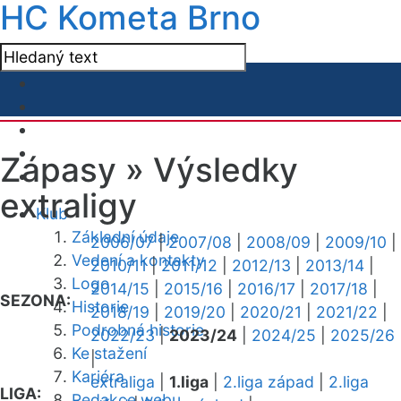
HC Kometa Brno
Zápasy »
Výsledky
extraligy
Klub
Základní údaje
2006/07
|
2007/08
|
2008/09
|
2009/10
|
Vedení a kontakty
2010/11
|
2011/12
|
2012/13
|
2013/14
|
Logo
2014/15
|
2015/16
|
2016/17
|
2017/18
|
SEZONA:
Historie
2018/19
|
2019/20
|
2020/21
|
2021/22
|
Podrobná historie
2022/23
|
2023/24
|
2024/25
|
2025/26
Ke stažení
|
Kariéra
extraliga
|
1.liga
|
2.liga západ
|
2.liga
LIGA:
Redakce webu