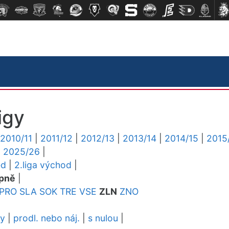
igy
2010/11
|
2011/12
|
2012/13
|
2013/14
|
2014/15
|
2015
|
2025/26
|
ed
|
2.liga východ
|
pně
|
PRO
SLA
SOK
TRE
VSE
ZLN
ZNO
dy
|
prodl. nebo náj.
|
s nulou
|