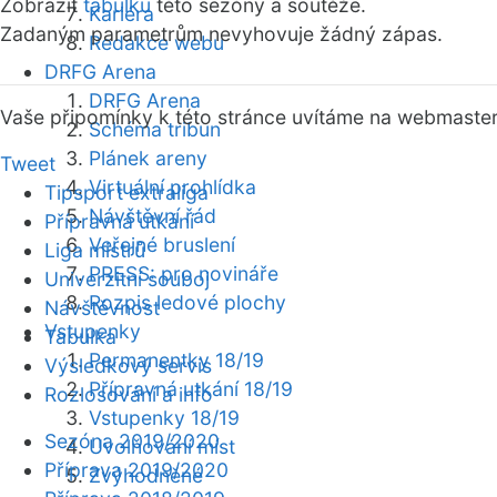
Zobrazit
tabulku
této sezóny a soutěže.
Kariéra
Zadaným parametrům nevyhovuje žádný zápas.
Redakce webu
DRFG Arena
DRFG Arena
Vaše připomínky k této stránce uvítáme na webmaste
Schéma tribun
Plánek areny
Tweet
Virtuální prohlídka
Tipsport extraliga
Návštěvní řád
Přípravná utkání
Veřejné bruslení
Liga mistrů
PRESS: pro novináře
Univerzitní souboj
Rozpis ledové plochy
Návštěvnost
Vstupenky
Tabulka
Permanentky 18/19
Výsledkový servis
Přípravná utkání 18/19
Rozlosování a info
Vstupenky 18/19
Sezóna 2019/2020
Uvolňování míst
Příprava 2019/2020
Zvýhodněné