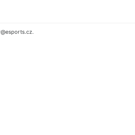
r
@esports.cz.