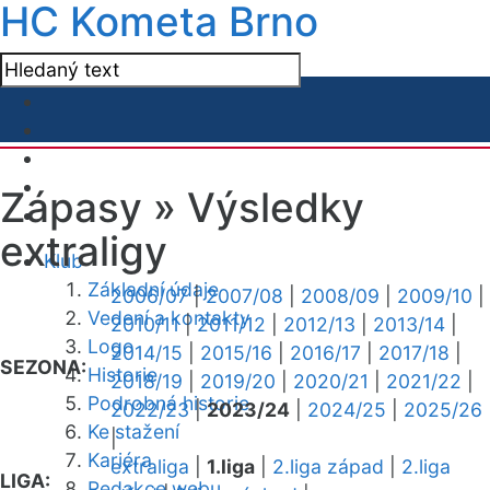
HC Kometa Brno
Zápasy »
Výsledky
extraligy
Klub
Základní údaje
2006/07
|
2007/08
|
2008/09
|
2009/10
|
Vedení a kontakty
2010/11
|
2011/12
|
2012/13
|
2013/14
|
Logo
2014/15
|
2015/16
|
2016/17
|
2017/18
|
SEZONA:
Historie
2018/19
|
2019/20
|
2020/21
|
2021/22
|
Podrobná historie
2022/23
|
2023/24
|
2024/25
|
2025/26
Ke stažení
|
Kariéra
extraliga
|
1.liga
|
2.liga západ
|
2.liga
LIGA:
Redakce webu