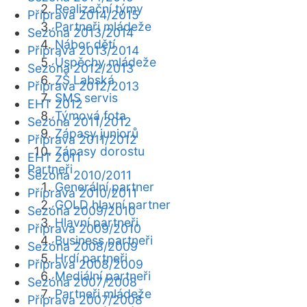
Realizační týmy
Příprava 2014/2015
Partneři mládeže
Sezóna 2013/2014
Nábor dětí
Příprava 2013/2014
Úspěchy mládeže
Sezóna 2012/2013
ZŠ Labská
Příprava 2012/2013
SMS servis
EHT 2012
Týmová fota
Sezóna 2011/2012
Zápasy juniorů
Příprava 2011/2012
Zápasy dorostu
EHT 2011
Partneři
Sezóna 2010/2011
Generální partner
Příprava 2010/2011
GOLD hlavní partner
Sezóna 2009/2010
Hlavní partneři
Příprava 2009/2010
Business partneři
Sezóna 2008/2009
Hrdí partneři
Příprava 2008/2009
Mediální partneři
Sezóna 2007/2008
Partneři mládeže
Příprava 2007/2008