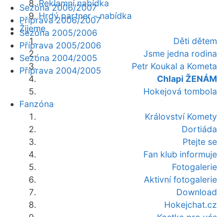
Reklamní nabídka
Sezóna 2006/2007
Hrdý partner - nabídka
Příprava 2006/2007
Žijeme
Sezóna 2005/2006
Děti dětem
Příprava 2005/2006
Jsme jedna rodina
Sezóna 2004/2005
Petr Koukal a Kometa
Příprava 2004/2005
Chlapi ŽENÁM
Hokejová tombola
Fanzóna
Království Komety
Dortiáda
Ptejte se
Fan klub informuje
Fotogalerie
Aktivní fotogalerie
Download
Hokejchat.cz