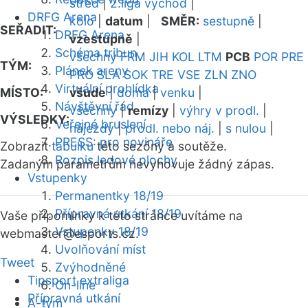
střed
|
2.liga východ
|
DRFG Arena
kolo
|
datum
|
SMĚR:
sestupně
|
SEŘADIT:
DRFG Arena
vzestupně
|
Schéma tribun
všechny
FRM
JIH
KOL
LTM
PCB
POR
PRE
TÝM:
Plánek areny
PRO
SLA
SOK
TRE
VSE
ZLN
ZNO
Virtuální prohlídka
MÍSTO:
všude
|
doma
|
venku
|
Návštěvní řád
všechny
|
remízy
|
výhry v prodl.
|
VÝSLEDKY:
Veřejné bruslení
nájezdy
|
prodl. nebo náj.
|
s nulou
|
PRESS: pro novináře
Zobrazit
tabulku
této sezóny a soutěže.
Rozpis ledové plochy
Zadaným parametrům nevyhovuje žádný zápas.
Vstupenky
Permanentky 18/19
Přípravná utkání 18/19
Vaše připomínky k této stránce uvítáme na
Vstupenky 18/19
webmaster
@esports.cz.
Uvolňování míst
Tweet
Zvýhodněné
Tipsport extraliga
On-line
Přípravná utkání
A-tým