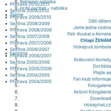
Reklamní nabídka
Příprava 2010/2011
Hrdý partner - nabídka
Sezóna 2009/2010
Žijeme
Příprava 2009/2010
Děti dětem
Sezóna 2008/2009
Jsme jedna rodina
Příprava 2008/2009
Petr Koukal a Kometa
Sezóna 2007/2008
Chlapi ŽENÁM
Příprava 2007/2008
Hokejová tombola
Sezóna 2006/2007
Fanzóna
Příprava 2006/2007
Království Komety
Sezóna 2005/2006
Dortiáda
Příprava 2005/2006
Ptejte se
Sezóna 2004/2005
Fan klub informuje
Příprava 2004/2005
Fotogalerie
Aktivní fotogalerie
Download
Hokejchat.cz