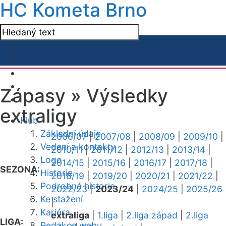
HC Kometa Brno
Zápasy »
Výsledky
extraligy
Klub
Základní údaje
2006/07
|
2007/08
|
2008/09
|
2009/10
|
Vedení a kontakty
2010/11
|
2011/12
|
2012/13
|
2013/14
|
Logo
2014/15
|
2015/16
|
2016/17
|
2017/18
|
SEZONA:
Historie
2018/19
|
2019/20
|
2020/21
|
2021/22
|
Podrobná historie
2022/23
|
2023/24
|
2024/25
|
2025/26
Ke stažení
|
Kariéra
extraliga
|
1.liga
|
2.liga západ
|
2.liga
LIGA:
Redakce webu