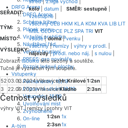
střed
|
2.liga východ
|
DRFG Arena
kolo
|
datum
|
SMĚR:
sestupně
|
SEŘADIT:
DRFG Arena
vzestupně
|
Schéma tribun
všechny
CEB
HKM
KLA
KOM
KVA
LIB
LIT
TÝM:
Plánek areny
MBL
OLO
PCE
PLZ
SPA
TRI
VIT
Virtuální prohlídka
MÍSTO:
všude
|
doma
|
venku
|
Návštěvní řád
všechny
|
remízy
|
výhry v prodl.
|
VÝSLEDKY:
Veřejné bruslení
nájezdy
|
prodl. nebo náj.
|
s nulou
|
PRESS: pro novináře
Zobrazit
tabulku
této sezóny a soutěže.
Rozpis ledové plochy
Tučně je vyznačen tým soupeře.
Vstupenky
52
03.03.2024
Vítkovice
Hr. Králové
1:2sn
Permanentky 18/19
Přípravná utkání 18/19
3
22.09.2023
Vítkovice
Kladno
2:3sn
Četnost výsledků
Vstupenky 18/19
Uvolňování míst
výhry VIT |
remízy |
prohry VIT
Zvýhodněné
1:2sn
1x
On-line
2:3sn
1x
A-tým