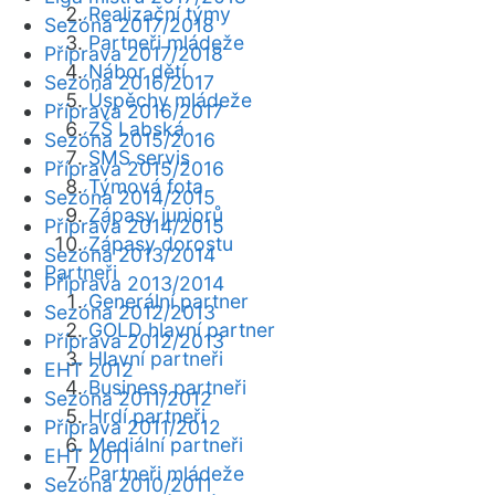
Realizační týmy
Sezóna 2017/2018
Partneři mládeže
Příprava 2017/2018
Nábor dětí
Sezóna 2016/2017
Úspěchy mládeže
Příprava 2016/2017
ZŠ Labská
Sezóna 2015/2016
SMS servis
Příprava 2015/2016
Týmová fota
Sezóna 2014/2015
Zápasy juniorů
Příprava 2014/2015
Zápasy dorostu
Sezóna 2013/2014
Partneři
Příprava 2013/2014
Generální partner
Sezóna 2012/2013
GOLD hlavní partner
Příprava 2012/2013
Hlavní partneři
EHT 2012
Business partneři
Sezóna 2011/2012
Hrdí partneři
Příprava 2011/2012
Mediální partneři
EHT 2011
Partneři mládeže
Sezóna 2010/2011