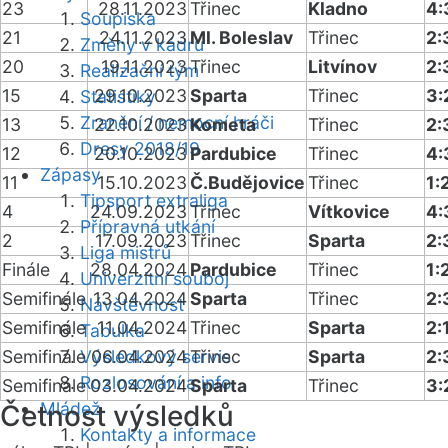
23
28.11.2023
Třinec
Kladno
4:
Soupiska
21
24.11.2023
Ml. Boleslav
Třinec
2:
Změny v kádru
20
19.11.2023
Třinec
Litvínov
2:
Realizační tým
15
29.10.2023
Sparta
Třinec
3:
Statistiky
Zranění / nemocní hráči
13
22.10.2023
Kometa
Třinec
2:
Dresy 2018/19
12
20.10.2023
Pardubice
Třinec
4:
Zápasy
11
15.10.2023
Č.Budějovice
Třinec
1:
Tipsport extraliga
4
24.09.2023
Třinec
Vítkovice
4:
Přípravná utkání
2
17.09.2023
Třinec
Sparta
2:
Liga mistrů
Finále
28.04.2024
Pardubice
Třinec
1:
Univerzitní souboj
Semifinále
13.04.2024
Sparta
Třinec
2:
Návštěvnost
Semifinále
11.04.2024
Třinec
Sparta
2:
Tabulka
Semifinále
Výsledkový servis
06.04.2024
Třinec
Sparta
2:
Rozlosování a info
Semifinále
03.04.2024
Sparta
Třinec
3:
Mládež
Četnost výsledků
Kontakty a informace