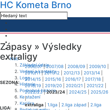
HC Kometa Brno
Zápasy »
Výsledky
extraligy
Klub
Základní údaje
2006/07
|
2007/08
|
2008/09
|
2009/10
|
Vedení a kontakty
2010/11
|
2011/12
|
2012/13
|
2013/14
|
Logo
2014/15
|
2015/16
|
2016/17
|
2017/18
|
SEZONA:
Historie
2018/19
|
2019/20
|
2020/21
|
2021/22
|
Podrobná historie
2022/23
|
2023/24
|
2024/25
|
2025/26
Ke stažení
|
Kariéra
extraliga
|
1.liga
|
2.liga západ
|
2.liga
LIGA:
Redakce webu