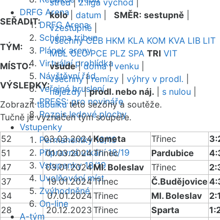
střed
|
2.liga východ
|
DRFG Arena
kolo
|
datum
|
SMĚR:
sestupně
|
SEŘADIT:
DRFG Arena
vzestupně
|
Schéma tribun
všechny
CEB
HKM
KLA
KOM
KVA
LIB
LIT
TÝM:
Plánek areny
MBL
OLO
PCE
PLZ
SPA
TRI
VIT
Virtuální prohlídka
MÍSTO:
všude
|
doma
|
venku
|
Návštěvní řád
všechny
|
remízy
|
výhry v prodl.
|
VÝSLEDKY:
Veřejné bruslení
nájezdy
|
prodl. nebo náj.
|
s nulou
|
PRESS: pro novináře
Zobrazit
tabulku
této sezóny a soutěže.
Rozpis ledové plochy
Tučně je vyznačen tým soupeře.
Vstupenky
52
03.03.2024
Kometa
Třinec
3:
Permanentky 18/19
Přípravná utkání 18/19
51
01.03.2024
Třinec
Pardubice
4:
Vstupenky 18/19
47
03.01.2024
Ml. Boleslav
Třinec
2:
Uvolňování míst
37
19.01.2024
Třinec
Č.Budějovice
4:
Zvýhodněné
34
07.01.2024
Třinec
Ml. Boleslav
2:
On-line
28
20.12.2023
Třinec
Sparta
1:
A-tým