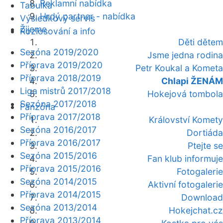
Reklamní nabídka
Tabulka
Hrdý partner - nabídka
Výsledkový servis
Žijeme
Rozlosování a info
Děti dětem
Sezóna 2019/2020
Jsme jedna rodina
Příprava 2019/2020
Petr Koukal a Kometa
Příprava 2018/2019
Chlapi ŽENÁM
Liga mistrů 2017/2018
Hokejová tombola
Sezóna 2017/2018
Fanzóna
Příprava 2017/2018
Království Komety
Sezóna 2016/2017
Dortiáda
Příprava 2016/2017
Ptejte se
Sezóna 2015/2016
Fan klub informuje
Příprava 2015/2016
Fotogalerie
Sezóna 2014/2015
Aktivní fotogalerie
Příprava 2014/2015
Download
Sezóna 2013/2014
Hokejchat.cz
Příprava 2013/2014