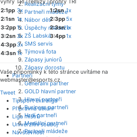
výhry TRI |
remízy |
prohry TRI
Realizační týmy
2:1pp
3x
1:2sn
1x
Partneři mládeže
2:1sn
1x
2:3pp
5x
Nábor dětí
3:2pp
1x
2:3sn
1x
Úspěchy mládeže
ZŠ Labská
3:2sn
3x
3:4pp
1x
SMS servis
4:3pp
3x
Týmová fota
4:3sn
1x
Zápasy juniorů
Zápasy dorostu
Vaše připomínky k této stránce uvítáme na
Partneři
webmaster
@esports.cz.
Generální partner
GOLD hlavní partner
Tweet
Hlavní partneři
Tipsport extraliga
Business partneři
Přípravná utkání
Hrdí partneři
Liga mistrů
Mediální partneři
Univerzitní souboj
Partneři mládeže
Návštěvnost