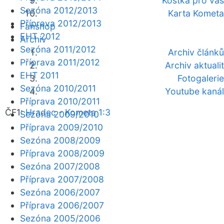
Kostka pro vás
Sezóna 2012/2013
Karta Kometa
Příprava 2012/2013
Fanshop
EHT 2012
Archiv
Sezóna 2011/2012
Archiv článků
Příprava 2011/2012
Archiv aktualit
EHT 2011
Fotogalerie
Sezóna 2010/2011
Youtube kanál
Příprava 2010/2011
ČF1:
Hradec - Kometa 1:3
Sezóna 2009/2010
Příprava 2009/2010
Sezóna 2008/2009
Příprava 2008/2009
Sezóna 2007/2008
Příprava 2007/2008
Sezóna 2006/2007
Příprava 2006/2007
Sezóna 2005/2006