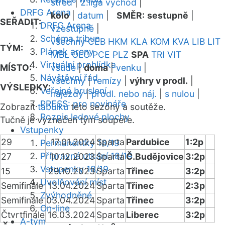
střed
|
2.liga východ
|
DRFG Arena
kolo
|
datum
|
SMĚR:
sestupně
|
SEŘADIT:
DRFG Arena
vzestupně
|
Schéma tribun
všechny
CEB
HKM
KLA
KOM
KVA
LIB
LIT
TÝM:
Plánek areny
MBL
OLO
PCE
PLZ
SPA
TRI
VIT
Virtuální prohlídka
MÍSTO:
všude
|
doma
|
venku
|
Návštěvní řád
všechny
|
remízy
|
výhry v prodl.
|
VÝSLEDKY:
Veřejné bruslení
nájezdy
|
prodl. nebo náj.
|
s nulou
|
PRESS: pro novináře
Zobrazit
tabulku
této sezóny a soutěže.
Rozpis ledové plochy
Tučně je vyznačen tým soupeře.
Vstupenky
29
17.01.2024
Sparta
Pardubice
1:2p
Permanentky 18/19
Přípravná utkání 18/19
27
10.12.2023
Sparta
Č.Budějovice
3:2p
Vstupenky 18/19
15
29.10.2023
Sparta
Třinec
3:2p
Uvolňování míst
Semifinále
13.04.2024
Sparta
Třinec
2:3p
Zvýhodněné
Semifinále
03.04.2024
Sparta
Třinec
3:2p
On-line
Čtvrtfinále
16.03.2024
Sparta
Liberec
3:2p
A-tým