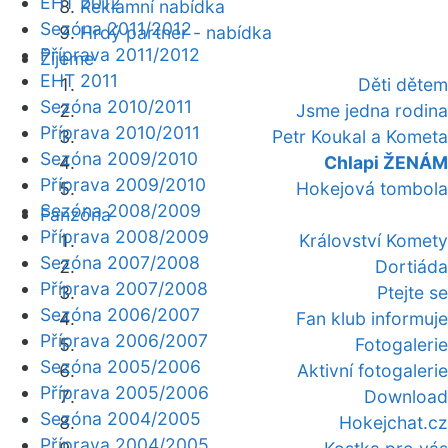
EHT 2012
Reklamní nabídka
Sezóna 2011/2012
Hrdý partner - nabídka
Příprava 2011/2012
Žijeme
EHT 2011
Děti dětem
Sezóna 2010/2011
Jsme jedna rodina
Příprava 2010/2011
Petr Koukal a Kometa
Sezóna 2009/2010
Chlapi ŽENÁM
Příprava 2009/2010
Hokejová tombola
Sezóna 2008/2009
Fanzóna
Příprava 2008/2009
Království Komety
Sezóna 2007/2008
Dortiáda
Příprava 2007/2008
Ptejte se
Sezóna 2006/2007
Fan klub informuje
Příprava 2006/2007
Fotogalerie
Sezóna 2005/2006
Aktivní fotogalerie
Příprava 2005/2006
Download
Sezóna 2004/2005
Hokejchat.cz
Příprava 2004/2005