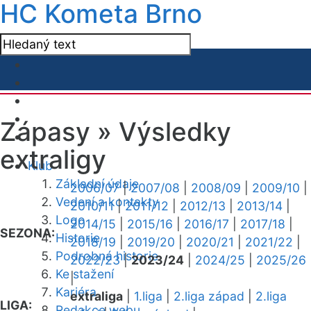
HC Kometa Brno
Zápasy »
Výsledky
extraligy
Klub
Základní údaje
2006/07
|
2007/08
|
2008/09
|
2009/10
|
Vedení a kontakty
2010/11
|
2011/12
|
2012/13
|
2013/14
|
Logo
2014/15
|
2015/16
|
2016/17
|
2017/18
|
SEZONA:
Historie
2018/19
|
2019/20
|
2020/21
|
2021/22
|
Podrobná historie
2022/23
|
2023/24
|
2024/25
|
2025/26
Ke stažení
|
Kariéra
extraliga
|
1.liga
|
2.liga západ
|
2.liga
LIGA:
Redakce webu