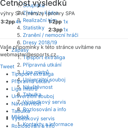
Četnost výsledků
Soupiska
Změny v kádru
výhry SPA |
remízy |
prohry SPA
Realizační tým
3:2pp
4x
1:2pp
1x
Statistiky
2:3pp
1x
Zranění / nemocní hráči
Dresy 2018/19
Vaše připomínky k této stránce uvítáme na
Zápasy
webmaster
@esports.cz.
Tipsport extraliga
Přípravná utkání
Tweet
Liga mistrů
Tipsport extraliga
Univerzitní souboj
Přípravná utkání
Návštěvnost
Liga mistrů
Tabulka
Univerzitní souboj
Výsledkový servis
Návštěvnost
Rozlosování a info
Tabulka
Mládež
Výsledkový servis
Kontakty a informace
Rozlosování a info