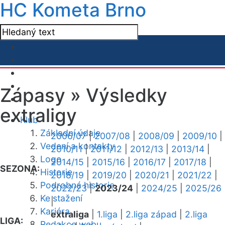
HC Kometa Brno
Zápasy »
Výsledky
extraligy
Klub
Základní údaje
2006/07
|
2007/08
|
2008/09
|
2009/10
|
Vedení a kontakty
2010/11
|
2011/12
|
2012/13
|
2013/14
|
Logo
2014/15
|
2015/16
|
2016/17
|
2017/18
|
SEZONA:
Historie
2018/19
|
2019/20
|
2020/21
|
2021/22
|
Podrobná historie
2022/23
|
2023/24
|
2024/25
|
2025/26
Ke stažení
|
Kariéra
extraliga
|
1.liga
|
2.liga západ
|
2.liga
LIGA:
Redakce webu