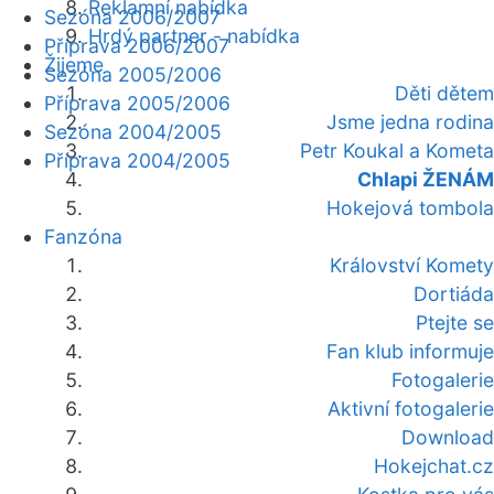
Reklamní nabídka
Sezóna 2006/2007
Hrdý partner - nabídka
Příprava 2006/2007
Žijeme
Sezóna 2005/2006
Děti dětem
Příprava 2005/2006
Jsme jedna rodina
Sezóna 2004/2005
Petr Koukal a Kometa
Příprava 2004/2005
Chlapi ŽENÁM
Hokejová tombola
Fanzóna
Království Komety
Dortiáda
Ptejte se
Fan klub informuje
Fotogalerie
Aktivní fotogalerie
Download
Hokejchat.cz