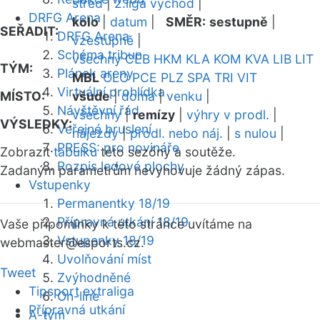
střed
|
2.liga východ
|
DRFG Arena
kolo
|
datum
|
SMĚR:
sestupně
|
SEŘADIT:
DRFG Arena
vzestupně
|
Schéma tribun
všechny
CEB
HKM
KLA
KOM
KVA
LIB
LIT
TÝM:
Plánek areny
MBL
OLO
PCE
PLZ
SPA
TRI
VIT
Virtuální prohlídka
MÍSTO:
všude
|
doma
|
venku
|
Návštěvní řád
všechny
|
remízy
|
výhry v prodl.
|
VÝSLEDKY:
Veřejné bruslení
nájezdy
|
prodl. nebo náj.
|
s nulou
|
PRESS: pro novináře
Zobrazit
tabulku
této sezóny a soutěže.
Rozpis ledové plochy
Zadaným parametrům nevyhovuje žádný zápas.
Vstupenky
Permanentky 18/19
Přípravná utkání 18/19
Vaše připomínky k této stránce uvítáme na
Vstupenky 18/19
webmaster
@esports.cz.
Uvolňování míst
Tweet
Zvýhodněné
Tipsport extraliga
On-line
Přípravná utkání
A-tým