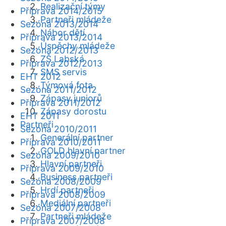
Realizační týmy
Příprava 2014/2015
Partneři mládeže
Sezóna 2013/2014
Nábor dětí
Příprava 2013/2014
Úspěchy mládeže
Sezóna 2012/2013
ZŠ Labská
Příprava 2012/2013
SMS servis
EHT 2012
Týmová fota
Sezóna 2011/2012
Zápasy juniorů
Příprava 2011/2012
Zápasy dorostu
EHT 2011
Partneři
Sezóna 2010/2011
Generální partner
Příprava 2010/2011
GOLD hlavní partner
Sezóna 2009/2010
Hlavní partneři
Příprava 2009/2010
Business partneři
Sezóna 2008/2009
Hrdí partneři
Příprava 2008/2009
Mediální partneři
Sezóna 2007/2008
Partneři mládeže
Příprava 2007/2008