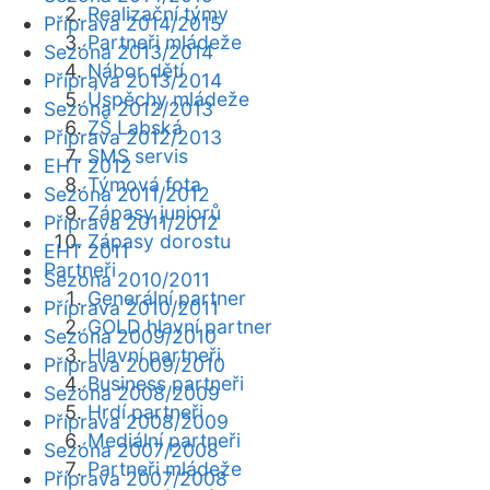
Realizační týmy
Příprava 2014/2015
Partneři mládeže
Sezóna 2013/2014
Nábor dětí
Příprava 2013/2014
Úspěchy mládeže
Sezóna 2012/2013
ZŠ Labská
Příprava 2012/2013
SMS servis
EHT 2012
Týmová fota
Sezóna 2011/2012
Zápasy juniorů
Příprava 2011/2012
Zápasy dorostu
EHT 2011
Partneři
Sezóna 2010/2011
Generální partner
Příprava 2010/2011
GOLD hlavní partner
Sezóna 2009/2010
Hlavní partneři
Příprava 2009/2010
Business partneři
Sezóna 2008/2009
Hrdí partneři
Příprava 2008/2009
Mediální partneři
Sezóna 2007/2008
Partneři mládeže
Příprava 2007/2008