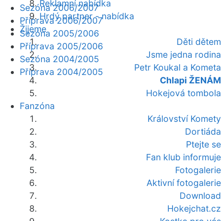
Reklamní nabídka
Sezóna 2006/2007
Hrdý partner - nabídka
Příprava 2006/2007
Žijeme
Sezóna 2005/2006
Děti dětem
Příprava 2005/2006
Jsme jedna rodina
Sezóna 2004/2005
Petr Koukal a Kometa
Příprava 2004/2005
Chlapi ŽENÁM
Hokejová tombola
Fanzóna
Království Komety
Dortiáda
Ptejte se
Fan klub informuje
Fotogalerie
Aktivní fotogalerie
Download
Hokejchat.cz