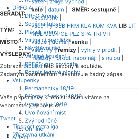
střed
|
2.liga východ
|
DRFG Arena
kolo
|
datum
|
SMĚR:
sestupně
|
SEŘADIT:
DRFG Arena
vzestupně
|
Schéma tribun
všechny
CEB
HKM
KLA
KOM
KVA
LIB
LIT
TÝM:
Plánek areny
MBL
OLO
PCE
PLZ
SPA
TRI
VIT
Virtuální prohlídka
MÍSTO:
všude
|
doma
|
venku
|
Návštěvní řád
všechny
|
remízy
|
výhry v prodl.
|
VÝSLEDKY:
Veřejné bruslení
nájezdy
|
prodl. nebo náj.
|
s nulou
|
PRESS: pro novináře
Zobrazit
tabulku
této sezóny a soutěže.
Rozpis ledové plochy
Zadaným parametrům nevyhovuje žádný zápas.
Vstupenky
Permanentky 18/19
Přípravná utkání 18/19
Vaše připomínky k této stránce uvítáme na
Vstupenky 18/19
webmaster
@esports.cz.
Uvolňování míst
Tweet
Zvýhodněné
Tipsport extraliga
On-line
Přípravná utkání
A-tým