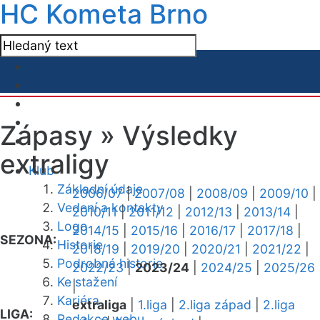
HC Kometa Brno
Zápasy »
Výsledky
extraligy
Klub
Základní údaje
2006/07
|
2007/08
|
2008/09
|
2009/10
|
Vedení a kontakty
2010/11
|
2011/12
|
2012/13
|
2013/14
|
Logo
2014/15
|
2015/16
|
2016/17
|
2017/18
|
SEZONA:
Historie
2018/19
|
2019/20
|
2020/21
|
2021/22
|
Podrobná historie
2022/23
|
2023/24
|
2024/25
|
2025/26
Ke stažení
|
Kariéra
extraliga
|
1.liga
|
2.liga západ
|
2.liga
LIGA:
Redakce webu