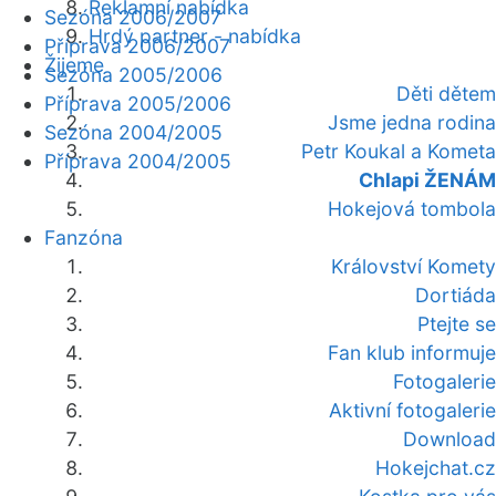
Reklamní nabídka
Sezóna 2006/2007
Hrdý partner - nabídka
Příprava 2006/2007
Žijeme
Sezóna 2005/2006
Děti dětem
Příprava 2005/2006
Jsme jedna rodina
Sezóna 2004/2005
Petr Koukal a Kometa
Příprava 2004/2005
Chlapi ŽENÁM
Hokejová tombola
Fanzóna
Království Komety
Dortiáda
Ptejte se
Fan klub informuje
Fotogalerie
Aktivní fotogalerie
Download
Hokejchat.cz