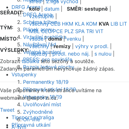
střed
|
2.liga východ
|
DRFG Arena
kolo
|
datum
|
SMĚR:
sestupně
|
SEŘADIT:
DRFG Arena
vzestupně
|
Schéma tribun
všechny
CEB
HKM
KLA
KOM
KVA
LIB
LIT
TÝM:
Plánek areny
MBL
OLO
PCE
PLZ
SPA
TRI
VIT
Virtuální prohlídka
MÍSTO:
všude
|
doma
|
venku
|
Návštěvní řád
všechny
|
remízy
|
výhry v prodl.
|
VÝSLEDKY:
Veřejné bruslení
nájezdy
|
prodl. nebo náj.
|
s nulou
|
PRESS: pro novináře
Zobrazit
tabulku
této sezóny a soutěže.
Rozpis ledové plochy
Zadaným parametrům nevyhovuje žádný zápas.
Vstupenky
Permanentky 18/19
Přípravná utkání 18/19
Vaše připomínky k této stránce uvítáme na
Vstupenky 18/19
webmaster
@esports.cz.
Uvolňování míst
Tweet
Zvýhodněné
Tipsport extraliga
On-line
Přípravná utkání
A-tým