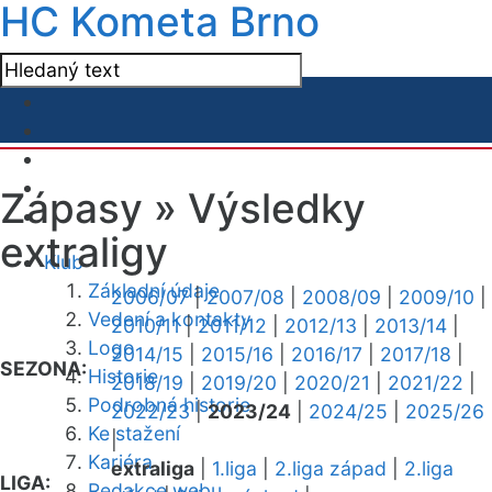
HC Kometa Brno
Zápasy »
Výsledky
extraligy
Klub
Základní údaje
2006/07
|
2007/08
|
2008/09
|
2009/10
|
Vedení a kontakty
2010/11
|
2011/12
|
2012/13
|
2013/14
|
Logo
2014/15
|
2015/16
|
2016/17
|
2017/18
|
SEZONA:
Historie
2018/19
|
2019/20
|
2020/21
|
2021/22
|
Podrobná historie
2022/23
|
2023/24
|
2024/25
|
2025/26
Ke stažení
|
Kariéra
extraliga
|
1.liga
|
2.liga západ
|
2.liga
LIGA:
Redakce webu