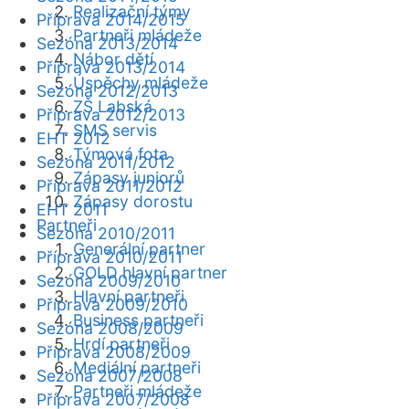
Realizační týmy
Příprava 2014/2015
Partneři mládeže
Sezóna 2013/2014
Nábor dětí
Příprava 2013/2014
Úspěchy mládeže
Sezóna 2012/2013
ZŠ Labská
Příprava 2012/2013
SMS servis
EHT 2012
Týmová fota
Sezóna 2011/2012
Zápasy juniorů
Příprava 2011/2012
Zápasy dorostu
EHT 2011
Partneři
Sezóna 2010/2011
Generální partner
Příprava 2010/2011
GOLD hlavní partner
Sezóna 2009/2010
Hlavní partneři
Příprava 2009/2010
Business partneři
Sezóna 2008/2009
Hrdí partneři
Příprava 2008/2009
Mediální partneři
Sezóna 2007/2008
Partneři mládeže
Příprava 2007/2008