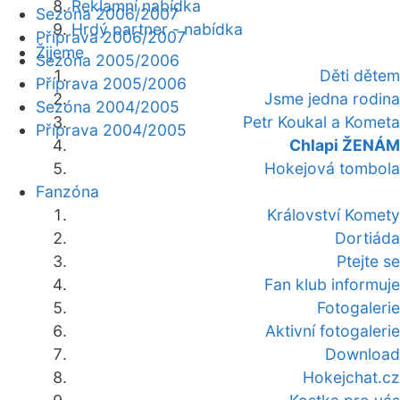
Reklamní nabídka
Sezóna 2006/2007
Hrdý partner - nabídka
Příprava 2006/2007
Žijeme
Sezóna 2005/2006
Děti dětem
Příprava 2005/2006
Jsme jedna rodina
Sezóna 2004/2005
Petr Koukal a Kometa
Příprava 2004/2005
Chlapi ŽENÁM
Hokejová tombola
Fanzóna
Království Komety
Dortiáda
Ptejte se
Fan klub informuje
Fotogalerie
Aktivní fotogalerie
Download
Hokejchat.cz