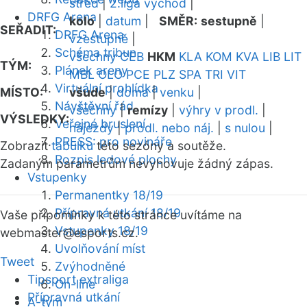
střed
|
2.liga východ
|
DRFG Arena
kolo
|
datum
|
SMĚR:
sestupně
|
SEŘADIT:
DRFG Arena
vzestupně
|
Schéma tribun
všechny
CEB
HKM
KLA
KOM
KVA
LIB
LIT
TÝM:
Plánek areny
MBL
OLO
PCE
PLZ
SPA
TRI
VIT
Virtuální prohlídka
MÍSTO:
všude
|
doma
|
venku
|
Návštěvní řád
všechny
|
remízy
|
výhry v prodl.
|
VÝSLEDKY:
Veřejné bruslení
nájezdy
|
prodl. nebo náj.
|
s nulou
|
PRESS: pro novináře
Zobrazit
tabulku
této sezóny a soutěže.
Rozpis ledové plochy
Zadaným parametrům nevyhovuje žádný zápas.
Vstupenky
Permanentky 18/19
Přípravná utkání 18/19
Vaše připomínky k této stránce uvítáme na
Vstupenky 18/19
webmaster
@esports.cz.
Uvolňování míst
Tweet
Zvýhodněné
Tipsport extraliga
On-line
Přípravná utkání
A-tým