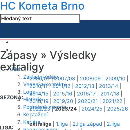
HC Kometa Brno
Zápasy »
Výsledky
extraligy
Klub
Základní údaje
2006/07
|
2007/08
|
2008/09
|
2009/10
|
Vedení a kontakty
2010/11
|
2011/12
|
2012/13
|
2013/14
|
Logo
2014/15
|
2015/16
|
2016/17
|
2017/18
|
SEZONA:
Historie
2018/19
|
2019/20
|
2020/21
|
2021/22
|
Podrobná historie
2022/23
|
2023/24
|
2024/25
|
2025/26
Ke stažení
|
Kariéra
extraliga
|
1.liga
|
2.liga západ
|
2.liga
LIGA:
Redakce webu