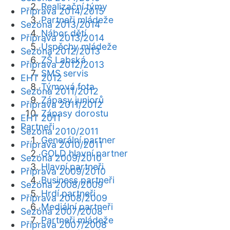
Realizační týmy
Příprava 2014/2015
Partneři mládeže
Sezóna 2013/2014
Nábor dětí
Příprava 2013/2014
Úspěchy mládeže
Sezóna 2012/2013
ZŠ Labská
Příprava 2012/2013
SMS servis
EHT 2012
Týmová fota
Sezóna 2011/2012
Zápasy juniorů
Příprava 2011/2012
Zápasy dorostu
EHT 2011
Partneři
Sezóna 2010/2011
Generální partner
Příprava 2010/2011
GOLD hlavní partner
Sezóna 2009/2010
Hlavní partneři
Příprava 2009/2010
Business partneři
Sezóna 2008/2009
Hrdí partneři
Příprava 2008/2009
Mediální partneři
Sezóna 2007/2008
Partneři mládeže
Příprava 2007/2008