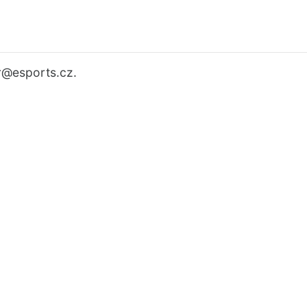
r
@esports.cz.