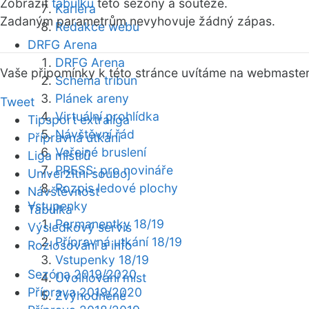
Zobrazit
tabulku
této sezóny a soutěže.
Kariéra
Zadaným parametrům nevyhovuje žádný zápas.
Redakce webu
DRFG Arena
DRFG Arena
Vaše připomínky k této stránce uvítáme na webmaste
Schéma tribun
Plánek areny
Tweet
Virtuální prohlídka
Tipsport extraliga
Návštěvní řád
Přípravná utkání
Veřejné bruslení
Liga mistrů
PRESS: pro novináře
Univerzitní souboj
Rozpis ledové plochy
Návštěvnost
Vstupenky
Tabulka
Permanentky 18/19
Výsledkový servis
Přípravná utkání 18/19
Rozlosování a info
Vstupenky 18/19
Sezóna 2019/2020
Uvolňování míst
Příprava 2019/2020
Zvýhodněné