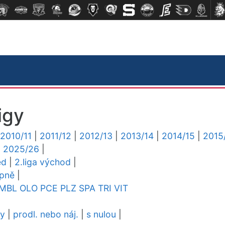
igy
2010/11
|
2011/12
|
2012/13
|
2013/14
|
2014/15
|
2015
|
2025/26
|
ed
|
2.liga východ
|
upně
|
MBL
OLO
PCE
PLZ
SPA
TRI
VIT
dy
|
prodl. nebo náj.
|
s nulou
|