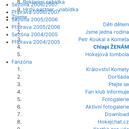
Reklamní nabídka
Sezóna 2006/2007
Hrdý partner - nabídka
Příprava 2006/2007
Žijeme
Sezóna 2005/2006
Děti dětem
Příprava 2005/2006
Jsme jedna rodina
Sezóna 2004/2005
Petr Koukal a Kometa
Příprava 2004/2005
Chlapi ŽENÁM
Hokejová tombola
Fanzóna
Království Komety
Dortiáda
Ptejte se
Fan klub informuje
Fotogalerie
Aktivní fotogalerie
Download
Hokejchat.cz