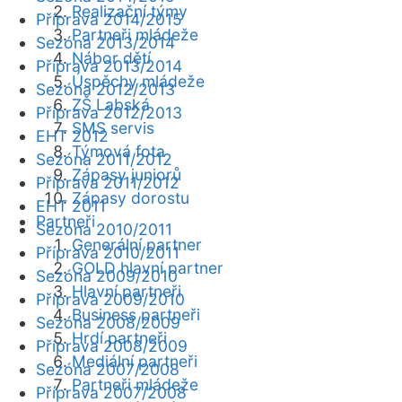
Realizační týmy
Příprava 2014/2015
Partneři mládeže
Sezóna 2013/2014
Nábor dětí
Příprava 2013/2014
Úspěchy mládeže
Sezóna 2012/2013
ZŠ Labská
Příprava 2012/2013
SMS servis
EHT 2012
Týmová fota
Sezóna 2011/2012
Zápasy juniorů
Příprava 2011/2012
Zápasy dorostu
EHT 2011
Partneři
Sezóna 2010/2011
Generální partner
Příprava 2010/2011
GOLD hlavní partner
Sezóna 2009/2010
Hlavní partneři
Příprava 2009/2010
Business partneři
Sezóna 2008/2009
Hrdí partneři
Příprava 2008/2009
Mediální partneři
Sezóna 2007/2008
Partneři mládeže
Příprava 2007/2008