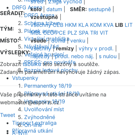
střed
|
2.liga východ
|
DRFG Arena
kolo
|
datum
|
SMĚR:
sestupně
|
SEŘADIT:
DRFG Arena
vzestupně
|
Schéma tribun
všechny
CEB
HKM
KLA
KOM
KVA
LIB
LIT
TÝM:
Plánek areny
MBL
OLO
PCE
PLZ
SPA
TRI
VIT
Virtuální prohlídka
MÍSTO:
všude
|
doma
|
venku
|
Návštěvní řád
všechny
|
remízy
|
výhry v prodl.
|
VÝSLEDKY:
Veřejné bruslení
nájezdy
|
prodl. nebo náj.
|
s nulou
|
PRESS: pro novináře
Zobrazit
tabulku
této sezóny a soutěže.
Rozpis ledové plochy
Zadaným parametrům nevyhovuje žádný zápas.
Vstupenky
Permanentky 18/19
Přípravná utkání 18/19
Vaše připomínky k této stránce uvítáme na
Vstupenky 18/19
webmaster
@esports.cz.
Uvolňování míst
Tweet
Zvýhodněné
Tipsport extraliga
On-line
Přípravná utkání
A-tým