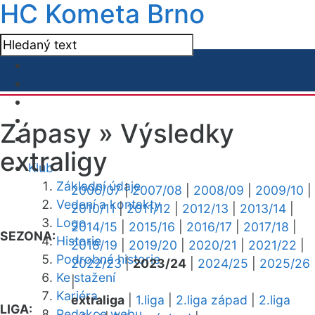
HC Kometa Brno
Zápasy »
Výsledky
extraligy
Klub
Základní údaje
2006/07
|
2007/08
|
2008/09
|
2009/10
|
Vedení a kontakty
2010/11
|
2011/12
|
2012/13
|
2013/14
|
Logo
2014/15
|
2015/16
|
2016/17
|
2017/18
|
SEZONA:
Historie
2018/19
|
2019/20
|
2020/21
|
2021/22
|
Podrobná historie
2022/23
|
2023/24
|
2024/25
|
2025/26
Ke stažení
|
Kariéra
extraliga
|
1.liga
|
2.liga západ
|
2.liga
LIGA:
Redakce webu