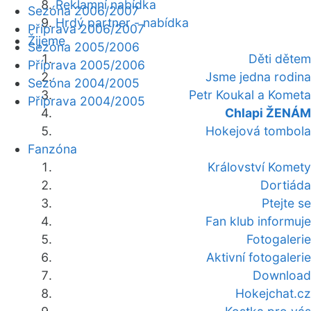
Reklamní nabídka
Sezóna 2006/2007
Hrdý partner - nabídka
Příprava 2006/2007
Žijeme
Sezóna 2005/2006
Děti dětem
Příprava 2005/2006
Jsme jedna rodina
Sezóna 2004/2005
Petr Koukal a Kometa
Příprava 2004/2005
Chlapi ŽENÁM
Hokejová tombola
Fanzóna
Království Komety
Dortiáda
Ptejte se
Fan klub informuje
Fotogalerie
Aktivní fotogalerie
Download
Hokejchat.cz