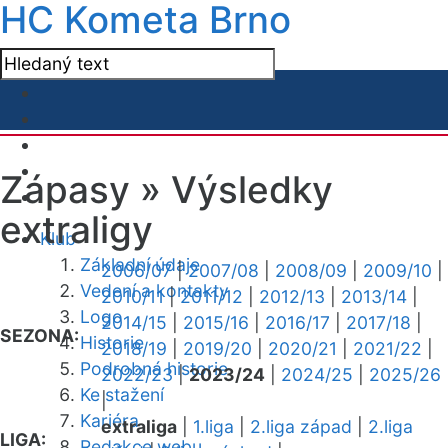
HC Kometa Brno
Zápasy »
Výsledky
extraligy
Klub
Základní údaje
2006/07
|
2007/08
|
2008/09
|
2009/10
|
Vedení a kontakty
2010/11
|
2011/12
|
2012/13
|
2013/14
|
Logo
2014/15
|
2015/16
|
2016/17
|
2017/18
|
SEZONA:
Historie
2018/19
|
2019/20
|
2020/21
|
2021/22
|
Podrobná historie
2022/23
|
2023/24
|
2024/25
|
2025/26
Ke stažení
|
Kariéra
extraliga
|
1.liga
|
2.liga západ
|
2.liga
LIGA:
Redakce webu