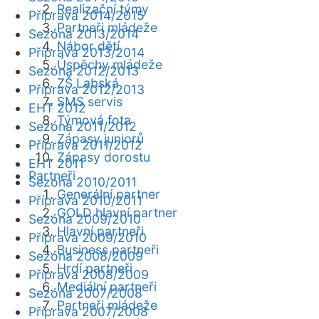
Realizační týmy
Příprava 2014/2015
Partneři mládeže
Sezóna 2013/2014
Nábor dětí
Příprava 2013/2014
Úspěchy mládeže
Sezóna 2012/2013
ZŠ Labská
Příprava 2012/2013
SMS servis
EHT 2012
Týmová fota
Sezóna 2011/2012
Zápasy juniorů
Příprava 2011/2012
Zápasy dorostu
EHT 2011
Partneři
Sezóna 2010/2011
Generální partner
Příprava 2010/2011
GOLD hlavní partner
Sezóna 2009/2010
Hlavní partneři
Příprava 2009/2010
Business partneři
Sezóna 2008/2009
Hrdí partneři
Příprava 2008/2009
Mediální partneři
Sezóna 2007/2008
Partneři mládeže
Příprava 2007/2008