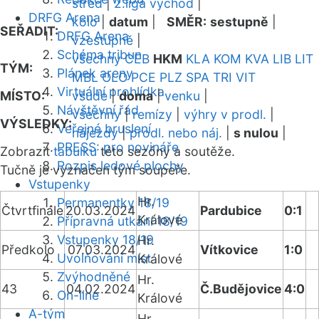
střed
|
2.liga východ
|
DRFG Arena
kolo
|
datum
|
SMĚR:
sestupně
|
SEŘADIT:
DRFG Arena
vzestupně
|
Schéma tribun
všechny
CEB
HKM
KLA
KOM
KVA
LIB
LIT
TÝM:
Plánek areny
MBL
OLO
PCE
PLZ
SPA
TRI
VIT
Virtuální prohlídka
MÍSTO:
všude
|
doma
|
venku
|
Návštěvní řád
všechny
|
remízy
|
výhry v prodl.
|
VÝSLEDKY:
Veřejné bruslení
nájezdy
|
prodl. nebo náj.
|
s nulou
|
PRESS: pro novináře
Zobrazit
tabulku
této sezóny a soutěže.
Rozpis ledové plochy
Tučně je vyznačen tým soupeře.
Vstupenky
Hr.
Permanentky 18/19
Čtvrtfinále
20.03.2024
Pardubice
0:1
Králové
Přípravná utkání 18/19
Vstupenky 18/19
Hr.
Předkolo
07.03.2024
Vítkovice
1:0
Uvolňování míst
Králové
Zvýhodněné
Hr.
43
04.02.2024
Č.Budějovice
4:0
On-line
Králové
A-tým
Hr.