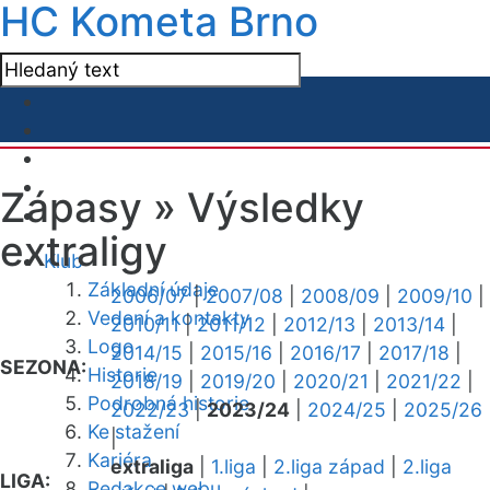
HC Kometa Brno
Zápasy »
Výsledky
extraligy
Klub
Základní údaje
2006/07
|
2007/08
|
2008/09
|
2009/10
|
Vedení a kontakty
2010/11
|
2011/12
|
2012/13
|
2013/14
|
Logo
2014/15
|
2015/16
|
2016/17
|
2017/18
|
SEZONA:
Historie
2018/19
|
2019/20
|
2020/21
|
2021/22
|
Podrobná historie
2022/23
|
2023/24
|
2024/25
|
2025/26
Ke stažení
|
Kariéra
extraliga
|
1.liga
|
2.liga západ
|
2.liga
LIGA:
Redakce webu