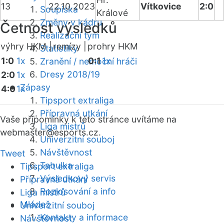
13
22.10.2023
Vítkovice
2:0
Soupiska
Králové
Změny v kádru
Četnost výsledků
Realizační tým
výhry HKM |
remízy |
prohry HKM
Statistiky
1:0
1x
0:1
1x
Zranění / nemocní hráči
Dresy 2018/19
2:0
1x
Zápasy
4:0
1x
Tipsport extraliga
Přípravná utkání
Vaše připomínky k této stránce uvítáme na
Liga mistrů
webmaster
@esports.cz.
Univerzitní souboj
Návštěvnost
Tweet
Tabulka
Tipsport extraliga
Výsledkový servis
Přípravná utkání
Rozlosování a info
Liga mistrů
Mládež
Univerzitní souboj
Kontakty a informace
Návštěvnost