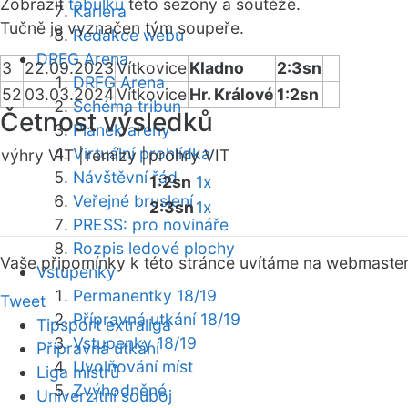
Zobrazit
tabulku
této sezóny a soutěže.
Kariéra
Tučně je vyznačen tým soupeře.
Redakce webu
DRFG Arena
3
22.09.2023
Vítkovice
Kladno
2:3sn
DRFG Arena
52
03.03.2024
Vítkovice
Hr. Králové
1:2sn
Schéma tribun
Četnost výsledků
Plánek areny
Virtuální prohlídka
výhry VIT |
remízy |
prohry VIT
Návštěvní řád
1:2sn
1x
Veřejné bruslení
2:3sn
1x
PRESS: pro novináře
Rozpis ledové plochy
Vaše připomínky k této stránce uvítáme na webmaste
Vstupenky
Permanentky 18/19
Tweet
Přípravná utkání 18/19
Tipsport extraliga
Vstupenky 18/19
Přípravná utkání
Uvolňování míst
Liga mistrů
Zvýhodněné
Univerzitní souboj