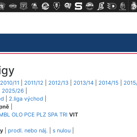
igy
2010/11
|
2011/12
|
2012/13
|
2013/14
|
2014/15
|
2015
|
2025/26
|
ed
|
2.liga východ
|
pně
|
MBL
OLO
PCE
PLZ
SPA
TRI
VIT
dy
|
prodl. nebo náj.
|
s nulou
|