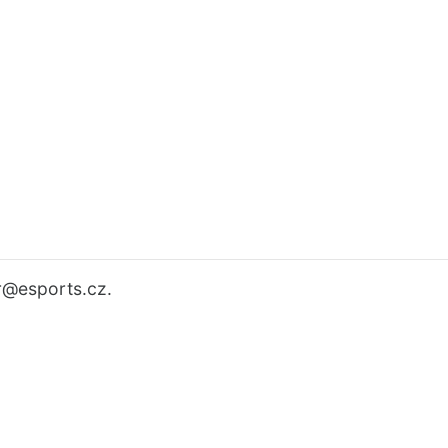
r
@esports.cz.