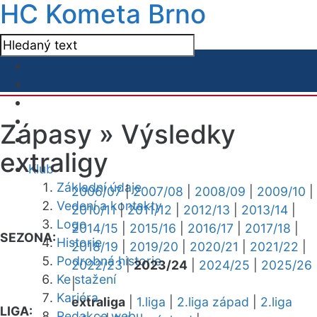
HC Kometa Brno
Zápasy »
Výsledky
extraligy
Klub
Základní údaje
2006/07
|
2007/08
|
2008/09
|
2009/10
|
Vedení a kontakty
2010/11
|
2011/12
|
2012/13
|
2013/14
|
Logo
2014/15
|
2015/16
|
2016/17
|
2017/18
|
SEZONA:
Historie
2018/19
|
2019/20
|
2020/21
|
2021/22
|
Podrobná historie
2022/23
|
2023/24
|
2024/25
|
2025/26
Ke stažení
|
Kariéra
extraliga
|
1.liga
|
2.liga západ
|
2.liga
LIGA:
Redakce webu