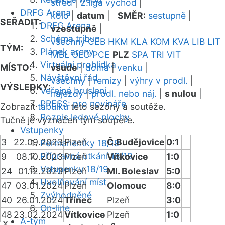
střed
|
2.liga východ
|
DRFG Arena
kolo
|
datum
|
SMĚR:
sestupně
|
SEŘADIT:
DRFG Arena
vzestupně
|
Schéma tribun
všechny
CEB
HKM
KLA
KOM
KVA
LIB
LIT
TÝM:
Plánek areny
MBL
OLO
PCE
PLZ
SPA
TRI
VIT
Virtuální prohlídka
MÍSTO:
všude
|
doma
|
venku
|
Návštěvní řád
všechny
|
remízy
|
výhry v prodl.
|
VÝSLEDKY:
Veřejné bruslení
nájezdy
|
prodl. nebo náj.
|
s nulou
|
PRESS: pro novináře
Zobrazit
tabulku
této sezóny a soutěže.
Rozpis ledové plochy
Tučně je vyznačen tým soupeře.
Vstupenky
3
22.09.2023
Plzeň
Č.Budějovice
0:1
Permanentky 18/19
Přípravná utkání 18/19
9
08.10.2023
Plzeň
Vítkovice
1:0
Vstupenky 18/19
24
01.12.2023
Plzeň
Ml. Boleslav
5:0
Uvolňování míst
47
03.01.2024
Plzeň
Olomouc
8:0
Zvýhodněné
40
26.01.2024
Třinec
Plzeň
3:0
On-line
48
23.02.2024
Vítkovice
Plzeň
1:0
A-tým