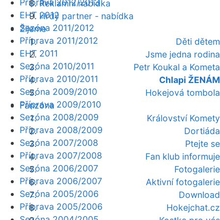
Příprava 2012/2013
Reklamní nabídka
EHT 2012
Hrdý partner - nabídka
Sezóna 2011/2012
Žijeme
Příprava 2011/2012
Děti dětem
EHT 2011
Jsme jedna rodina
Sezóna 2010/2011
Petr Koukal a Kometa
Příprava 2010/2011
Chlapi ŽENÁM
Sezóna 2009/2010
Hokejová tombola
Příprava 2009/2010
Fanzóna
Sezóna 2008/2009
Království Komety
Příprava 2008/2009
Dortiáda
Sezóna 2007/2008
Ptejte se
Příprava 2007/2008
Fan klub informuje
Sezóna 2006/2007
Fotogalerie
Příprava 2006/2007
Aktivní fotogalerie
Sezóna 2005/2006
Download
Příprava 2005/2006
Hokejchat.cz
Sezóna 2004/2005