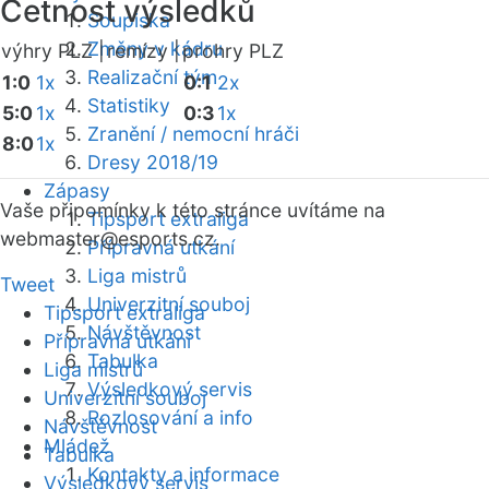
Četnost výsledků
Soupiska
Změny v kádru
výhry PLZ |
remízy |
prohry PLZ
Realizační tým
1:0
1x
0:1
2x
Statistiky
5:0
1x
0:3
1x
Zranění / nemocní hráči
8:0
1x
Dresy 2018/19
Zápasy
Vaše připomínky k této stránce uvítáme na
Tipsport extraliga
webmaster
@esports.cz.
Přípravná utkání
Liga mistrů
Tweet
Univerzitní souboj
Tipsport extraliga
Návštěvnost
Přípravná utkání
Tabulka
Liga mistrů
Výsledkový servis
Univerzitní souboj
Rozlosování a info
Návštěvnost
Mládež
Tabulka
Kontakty a informace
Výsledkový servis