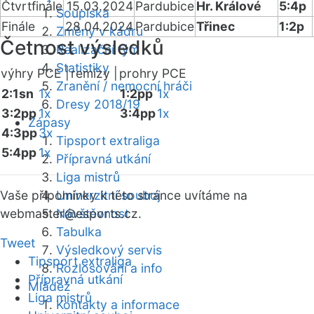
Čtvrtfinále
15.03.2024
Pardubice
Hr. Králové
5:4p
Soupiska
Finále
28.04.2024
Pardubice
Třinec
1:2p
Změny v kádru
Četnost výsledků
Realizační tým
Statistiky
výhry PCE |
remízy |
prohry PCE
Zranění / nemocní hráči
2:1sn
1x
1:2pp
1x
Dresy 2018/19
3:2pp
1x
3:4pp
1x
Zápasy
4:3pp
3x
Tipsport extraliga
5:4pp
1x
Přípravná utkání
Liga mistrů
Vaše připomínky k této stránce uvítáme na
Univerzitní souboj
webmaster
Návštěvnost
@esports.cz.
Tabulka
Tweet
Výsledkový servis
Tipsport extraliga
Rozlosování a info
Přípravná utkání
Mládež
Liga mistrů
Kontakty a informace