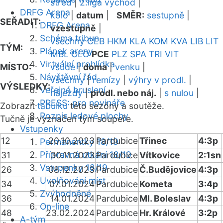
střed
|
2.liga východ
|
DRFG Arena
kolo
|
datum
|
SMĚR:
sestupně
|
SEŘADIT:
DRFG Arena
vzestupně
|
Schéma tribun
všechny
CEB
HKM
KLA
KOM
KVA
LIB
LIT
TÝM:
Plánek areny
MBL
OLO
PCE
PLZ
SPA
TRI
VIT
Virtuální prohlídka
MÍSTO:
všude
|
doma
|
venku
|
Návštěvní řád
všechny
|
remízy
|
výhry v prodl.
|
VÝSLEDKY:
Veřejné bruslení
nájezdy
|
prodl. nebo náj.
|
s nulou
|
PRESS: pro novináře
Zobrazit
tabulku
této sezóny a soutěže.
Rozpis ledové plochy
Tučně je vyznačen tým soupeře.
Vstupenky
12
20.10.2023
Pardubice
Třinec
4:3p
Permanentky 18/19
Přípravná utkání 18/19
31
30.11.2023
Pardubice
Vítkovice
2:1sn
Vstupenky 18/19
26
08.12.2023
Pardubice
Č.Budějovice
4:3p
Uvolňování míst
34
07.01.2024
Pardubice
Kometa
3:4p
Zvýhodněné
36
14.01.2024
Pardubice
Ml. Boleslav
4:3p
On-line
48
23.02.2024
Pardubice
Hr. Králové
3:2p
A-tým