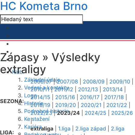
HC Kometa Brno
Zápasy »
Výsledky
extraligy
Klub
Základní údaje
2006/07
|
2007/08
|
2008/09
|
2009/10
|
Vedení a kontakty
2010/11
|
2011/12
|
2012/13
|
2013/14
|
Logo
2014/15
|
2015/16
|
2016/17
|
2017/18
|
SEZONA:
Historie
2018/19
|
2019/20
|
2020/21
|
2021/22
|
Podrobná historie
2022/23
|
2023/24
|
2024/25
|
2025/26
Ke stažení
|
Kariéra
extraliga
|
1.liga
|
2.liga západ
|
2.liga
LIGA:
Redakce webu