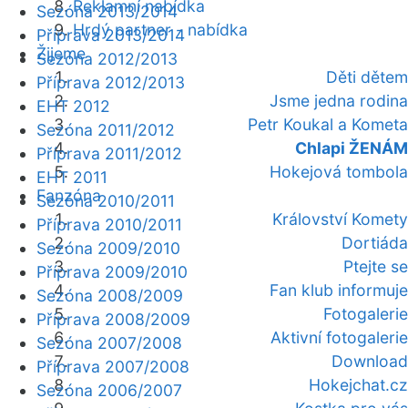
Reklamní nabídka
Sezóna 2013/2014
Hrdý partner - nabídka
Příprava 2013/2014
Žijeme
Sezóna 2012/2013
Děti dětem
Příprava 2012/2013
Jsme jedna rodina
EHT 2012
Petr Koukal a Kometa
Sezóna 2011/2012
Chlapi ŽENÁM
Příprava 2011/2012
Hokejová tombola
EHT 2011
Fanzóna
Sezóna 2010/2011
Království Komety
Příprava 2010/2011
Dortiáda
Sezóna 2009/2010
Ptejte se
Příprava 2009/2010
Fan klub informuje
Sezóna 2008/2009
Fotogalerie
Příprava 2008/2009
Aktivní fotogalerie
Sezóna 2007/2008
Download
Příprava 2007/2008
Hokejchat.cz
Sezóna 2006/2007