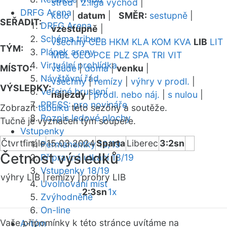
střed
|
2.liga východ
|
DRFG Arena
kolo
|
datum
|
SMĚR:
sestupně
|
SEŘADIT:
DRFG Arena
vzestupně
|
Schéma tribun
všechny
CEB
HKM
KLA
KOM
KVA
LIB
LIT
TÝM:
Plánek areny
MBL
OLO
PCE
PLZ
SPA
TRI
VIT
Virtuální prohlídka
MÍSTO:
všude
|
doma
|
venku
|
Návštěvní řád
všechny
|
remízy
|
výhry v prodl.
|
VÝSLEDKY:
Veřejné bruslení
nájezdy
|
prodl. nebo náj.
|
s nulou
|
PRESS: pro novináře
Zobrazit
tabulku
této sezóny a soutěže.
Rozpis ledové plochy
Tučně je vyznačen tým soupeře.
Vstupenky
Čtvrtfinále
15.03.2024
Sparta
Liberec
3:2sn
Permanentky 18/19
Četnost výsledků
Přípravná utkání 18/19
Vstupenky 18/19
výhry LIB |
remízy |
prohry LIB
Uvolňování míst
2:3sn
1x
Zvýhodněné
On-line
Vaše připomínky k této stránce uvítáme na
A-tým