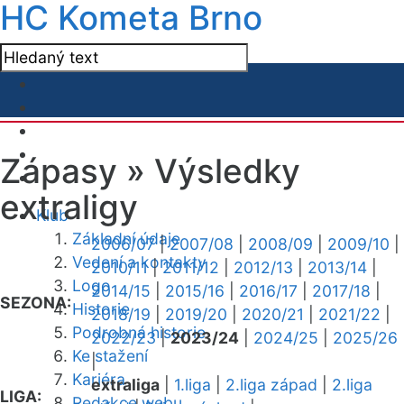
HC Kometa Brno
Zápasy »
Výsledky
extraligy
Klub
Základní údaje
2006/07
|
2007/08
|
2008/09
|
2009/10
|
Vedení a kontakty
2010/11
|
2011/12
|
2012/13
|
2013/14
|
Logo
2014/15
|
2015/16
|
2016/17
|
2017/18
|
SEZONA:
Historie
2018/19
|
2019/20
|
2020/21
|
2021/22
|
Podrobná historie
2022/23
|
2023/24
|
2024/25
|
2025/26
Ke stažení
|
Kariéra
extraliga
|
1.liga
|
2.liga západ
|
2.liga
LIGA:
Redakce webu