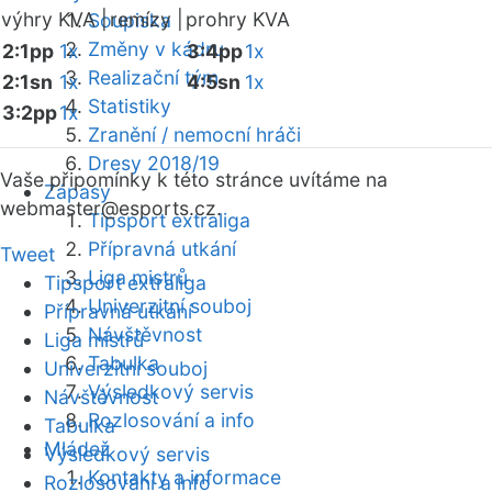
výhry KVA |
remízy |
prohry KVA
Soupiska
Změny v kádru
2:1pp
1x
3:4pp
1x
Realizační tým
2:1sn
1x
4:5sn
1x
Statistiky
3:2pp
1x
Zranění / nemocní hráči
Dresy 2018/19
Vaše připomínky k této stránce uvítáme na
Zápasy
webmaster
@esports.cz.
Tipsport extraliga
Přípravná utkání
Tweet
Liga mistrů
Tipsport extraliga
Univerzitní souboj
Přípravná utkání
Návštěvnost
Liga mistrů
Tabulka
Univerzitní souboj
Výsledkový servis
Návštěvnost
Rozlosování a info
Tabulka
Mládež
Výsledkový servis
Kontakty a informace
Rozlosování a info