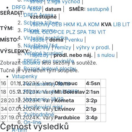
střed
|
2.liga východ
|
DRFG Arena
kolo
|
datum
|
SMĚR:
sestupně
|
SEŘADIT:
DRFG Arena
vzestupně
|
Schéma tribun
všechny
CEB
HKM
KLA
KOM
KVA
LIB
LIT
TÝM:
Plánek areny
MBL
OLO
PCE
PLZ
SPA
TRI
VIT
Virtuální prohlídka
MÍSTO:
všude
|
doma
|
venku
|
Návštěvní řád
všechny
|
remízy
|
výhry v prodl.
|
VÝSLEDKY:
Veřejné bruslení
nájezdy
|
prodl. nebo náj.
|
s nulou
|
PRESS: pro novináře
Zobrazit
tabulku
této sezóny a soutěže.
Rozpis ledové plochy
Tučně je vyznačen tým soupeře.
Vstupenky
16
01.11.2023
K. Vary
Olomouc
4:5sn
Permanentky 18/19
Přípravná utkání 18/19
18
05.11.2023
K. Vary
Ml. Boleslav
2:1sn
Vstupenky 18/19
28
20.12.2023
K. Vary
Kometa
3:2p
Uvolňování míst
34
07.01.2024
K. Vary
Litvínov
2:1p
Zvýhodněné
37
19.01.2024
K. Vary
Pardubice
3:4p
On-line
Četnost výsledků
A-tým