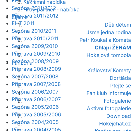
EHT 2012
Reklamní nabídka
Sezóna 2011/2012
Hrdý partner - nabídka
Příprava 2011/2012
Žijeme
EHT 2011
Děti dětem
Sezóna 2010/2011
Jsme jedna rodina
Příprava 2010/2011
Petr Koukal a Kometa
Sezóna 2009/2010
Chlapi ŽENÁM
Příprava 2009/2010
Hokejová tombola
Sezóna 2008/2009
Fanzóna
Příprava 2008/2009
Království Komety
Sezóna 2007/2008
Dortiáda
Příprava 2007/2008
Ptejte se
Sezóna 2006/2007
Fan klub informuje
Příprava 2006/2007
Fotogalerie
Sezóna 2005/2006
Aktivní fotogalerie
Příprava 2005/2006
Download
Sezóna 2004/2005
Hokejchat.cz
Příprava 2004/2005