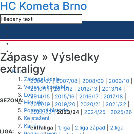
HC Kometa Brno
Zápasy »
Výsledky
extraligy
Klub
Základní údaje
2006/07
|
2007/08
|
2008/09
|
2009/10
|
Vedení a kontakty
2010/11
|
2011/12
|
2012/13
|
2013/14
|
Logo
2014/15
|
2015/16
|
2016/17
|
2017/18
|
SEZONA:
Historie
2018/19
|
2019/20
|
2020/21
|
2021/22
|
Podrobná historie
2022/23
|
2023/24
|
2024/25
|
2025/26
Ke stažení
|
Kariéra
extraliga
|
1.liga
|
2.liga západ
|
2.liga
LIGA:
Redakce webu