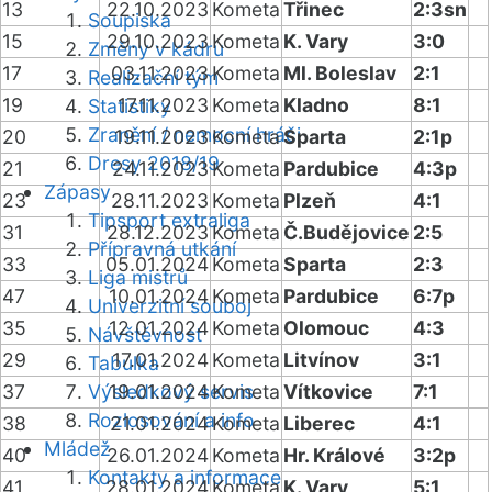
13
22.10.2023
Kometa
Třinec
2:3sn
Soupiska
15
29.10.2023
Kometa
K. Vary
3:0
Změny v kádru
17
03.11.2023
Kometa
Ml. Boleslav
2:1
Realizační tým
19
17.11.2023
Kometa
Kladno
8:1
Statistiky
Zranění / nemocní hráči
20
19.11.2023
Kometa
Sparta
2:1p
Dresy 2018/19
21
24.11.2023
Kometa
Pardubice
4:3p
Zápasy
23
28.11.2023
Kometa
Plzeň
4:1
Tipsport extraliga
31
28.12.2023
Kometa
Č.Budějovice
2:5
Přípravná utkání
33
05.01.2024
Kometa
Sparta
2:3
Liga mistrů
47
10.01.2024
Kometa
Pardubice
6:7p
Univerzitní souboj
35
12.01.2024
Kometa
Olomouc
4:3
Návštěvnost
29
17.01.2024
Kometa
Litvínov
3:1
Tabulka
37
Výsledkový servis
19.01.2024
Kometa
Vítkovice
7:1
Rozlosování a info
38
21.01.2024
Kometa
Liberec
4:1
Mládež
40
26.01.2024
Kometa
Hr. Králové
3:2p
Kontakty a informace
41
28.01.2024
Kometa
K. Vary
5:1