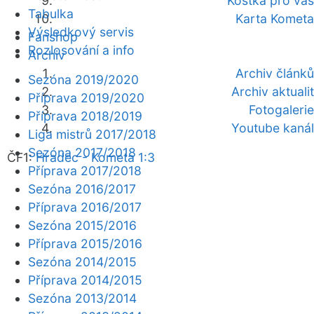
Kostka pro vás
Tabulka
Karta Kometa
Výsledkový servis
Fanshop
Rozlosování a info
Archiv
Archiv článků
Sezóna 2019/2020
Archiv aktualit
Příprava 2019/2020
Fotogalerie
Příprava 2018/2019
Youtube kanál
Liga mistrů 2017/2018
Sezóna 2017/2018
ČF1:
Hradec - Kometa 1:3
Příprava 2017/2018
Sezóna 2016/2017
Příprava 2016/2017
Sezóna 2015/2016
Příprava 2015/2016
Sezóna 2014/2015
Příprava 2014/2015
Sezóna 2013/2014