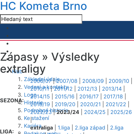
HC Kometa Brno
Zápasy »
Výsledky
extraligy
Klub
Základní údaje
2006/07
|
2007/08
|
2008/09
|
2009/10
|
Vedení a kontakty
2010/11
|
2011/12
|
2012/13
|
2013/14
|
Logo
2014/15
|
2015/16
|
2016/17
|
2017/18
|
SEZONA:
Historie
2018/19
|
2019/20
|
2020/21
|
2021/22
|
Podrobná historie
2022/23
|
2023/24
|
2024/25
|
2025/26
Ke stažení
|
Kariéra
extraliga
|
1.liga
|
2.liga západ
|
2.liga
LIGA:
Redakce webu