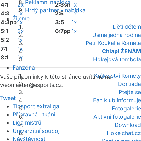
Reklamní nabídka
4:1
2x
2:3sn
1x
Hrdý partner - nabídka
4:3
1x
2:5
1x
Žijeme
4:3pp
1x
3:5
1x
Děti dětem
5:1
2x
6:7pp
1x
Jsme jedna rodina
5:2
1x
Petr Koukal a Kometa
7:1
1x
Chlapi ŽENÁM
8:1
1x
Hokejová tombola
Fanzóna
Království Komety
Vaše připomínky k této stránce uvítáme na
Dortiáda
webmaster
@esports.cz.
Ptejte se
Tweet
Fan klub informuje
Tipsport extraliga
Fotogalerie
Přípravná utkání
Aktivní fotogalerie
Liga mistrů
Download
Univerzitní souboj
Hokejchat.cz
Návštěvnost