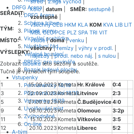
střed
|
2.liga východ
|
DRFG Arena
kolo
|
datum
|
SMĚR:
sestupně
|
SEŘADIT:
DRFG Arena
vzestupně
|
Schéma tribun
všechny
CEB
HKM
KLA
KOM
KVA
LIB
LIT
TÝM:
Plánek areny
MBL
OLO
PCE
PLZ
SPA
TRI
VIT
Virtuální prohlídka
MÍSTO:
všude
|
doma
|
venku
|
Návštěvní řád
všechny
|
remízy
|
výhry v prodl.
|
VÝSLEDKY:
Veřejné bruslení
nájezdy
|
prodl. nebo náj.
|
s nulou
|
PRESS: pro novináře
Zobrazit
tabulku
této sezóny a soutěže.
Rozpis ledové plochy
Tučně je vyznačen tým soupeře.
Vstupenky
1
15.09.2023
Kometa
Hr. Králové
0:4
Permanentky 18/19
Přípravná utkání 18/19
3
22.09.2023
Kometa
Litvínov
2:3
Vstupenky 18/19
5
27.09.2023
Kometa
Č.Budějovice
4:0
Uvolňování míst
9
08.10.2023
Kometa
Olomouc
3:2p
Zvýhodněné
11
15.10.2023
Kometa
Vítkovice
3:5
On-line
12
20.10.2023
Kometa
Liberec
5:2
A-tým