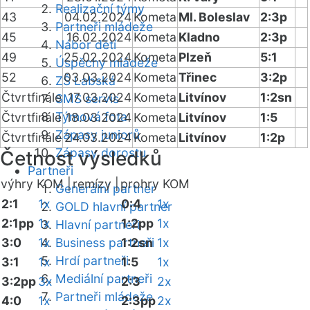
Realizační týmy
43
04.02.2024
Kometa
Ml. Boleslav
2:3p
Partneři mládeže
45
16.02.2024
Kometa
Kladno
2:3p
Nábor dětí
49
25.02.2024
Kometa
Plzeň
5:1
Úspěchy mládeže
52
03.03.2024
Kometa
Třinec
3:2p
ZŠ Labská
Čtvrtfinále
17.03.2024
Kometa
Litvínov
1:2sn
SMS servis
Týmová fota
Čtvrtfinále
18.03.2024
Kometa
Litvínov
1:5
Zápasy juniorů
Čtvrtfinále
24.03.2024
Kometa
Litvínov
1:2p
Zápasy dorostu
Četnost výsledků
Partneři
výhry KOM |
remízy |
prohry KOM
Generální partner
2:1
1x
0:4
1x
GOLD hlavní partner
2:1pp
1x
1:2pp
1x
Hlavní partneři
3:0
1x
Business partneři
1:2sn
1x
Hrdí partneři
3:1
1x
1:5
1x
Mediální partneři
3:2pp
3x
2:3
2x
Partneři mládeže
4:0
1x
2:3pp
2x